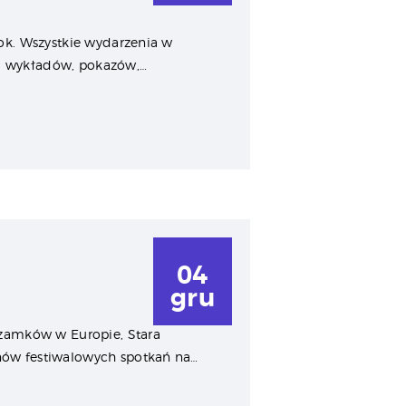
ok. Wszystkie wydarzenia w
00 wykładów, pokazów,…
04
gru
 zamków w Europie, Stara
nów festiwalowych spotkań na…