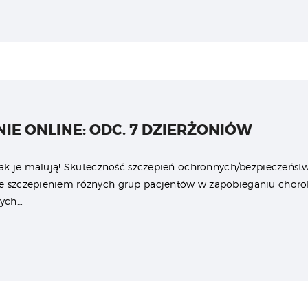
IE ONLINE: ODC. 7 DZIERŻONIÓW
 jak je malują! Skuteczność szczepień ochronnych/bezpieczeństw
ze szczepieniem różnych grup pacjentów w zapobieganiu chor
cych…