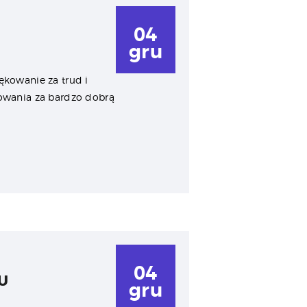
04
gru
ękowanie za trud i
owania za bardzo dobrą
04
U
gru