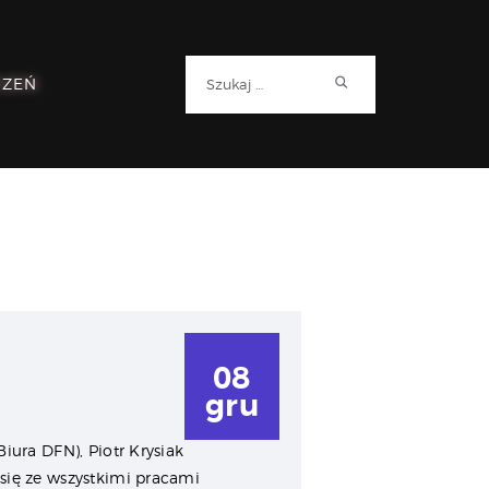
Szukaj:
RZEŃ
08
gru
iura DFN), Piotr Krysiak
 się ze wszystkimi pracami