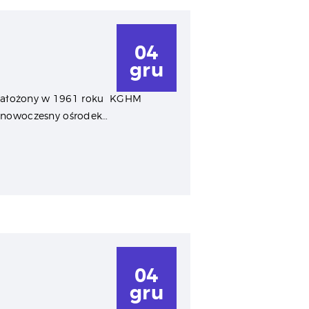
04
gru
 założony w 1961 roku KGHM
y nowoczesny ośrodek…
04
gru