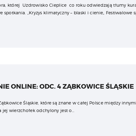
óra, której Uzdrowisko Cieplice co roku odwiedzają tłumy kura
 spotkania. „Kryzys klimatyczny – blaski i cienie„ Festiwalowe 
IE ONLINE: ODC. 4 ZĄBKOWICE ŚLĄSKIE
Ząbkowice Śląskie, które są znane w całej Polsce między innym
 jej wierzchołek odchylony jest o…