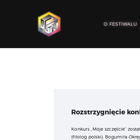
O FESTIWALU
Rozstrzygnięcie kon
Konkurs „Moje szczęście” został
(filolog polski), Bogumiła Okr