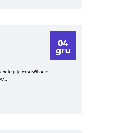
04
gru
m polegają modyfikacje
w,…