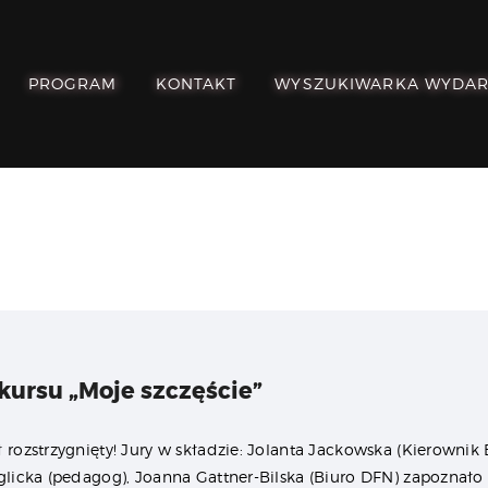
POZNAJ, POLUB,
PAMIĘTAJ!
PROGRAM
KONTAKT
WYSZUKIWARKA WYDA
O FESTIWALU
PROGRAM
KONTAKT
WYSZUKIWARKA
WYDARZEŃ
kursu „Moje szczęście”
 rozstrzygnięty! Jury w składzie: Jolanta Jackowska (Kierownik B
ęglicka (pedagog), Joanna Gattner-Bilska (Biuro DFN) zapoznało