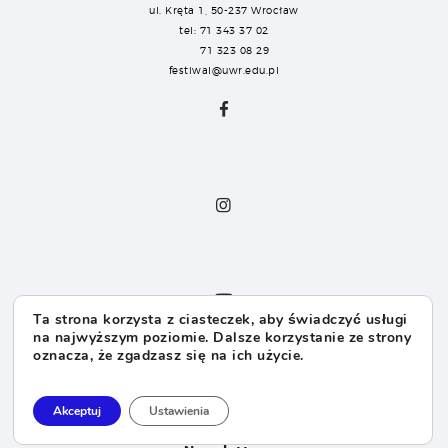
ul. Kręta 1, 50-237 Wrocław
tel: 71 343 37 02
71 323 08 29
festiwal@uwr.edu.pl
Ta strona korzysta z ciasteczek, aby świadczyć usługi
na najwyższym poziomie. Dalsze korzystanie ze strony
oznacza, że zgadzasz się na ich użycie.
Dla Sponsorów
Dla Mediów
Akceptuj
Ustawienia
Dla Organizatorów
FAQ