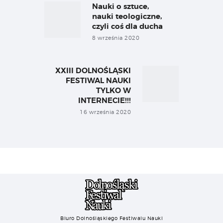
wpisu
Nauki o sztuce,
Previous
post:
nauki teologiczne,
czyli coś dla ducha
8 września 2020
XXIII DOLNOŚLĄSKI
Next
FESTIWAL NAUKI
post:
TYLKO W
INTERNECIE!!!
16 września 2020
Biuro Dolnośląskiego Festiwalu Nauki