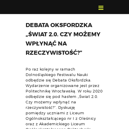
POZNAJ, POLUB,
DEBATA OKSFORDZKA
PAMIĘTAJ!
„ŚWIAT 2.0. CZY MOŻEMY
O FESTIWALU
WPŁYNĄĆ NA
PROGRAM
RZECZYWISTOŚĆ?”
KONTAKT
WYSZUKIWARKA
Po raz kolejny w ramach
WYDARZEŃ
Dolnośląskiego Festiwalu Nauki
odbędzie się Debata Oksfordzka.
Wydarzenie organizowane jest przez
Politechnikę Wrocławską. W roku 2020
odbędzie się pod hasłem „Świat 2.0.
Czy możemy wpłynąć na
rzeczywistość?”. Dyskusję
pomiędzy uczniami z Liceum
Ogólnokształcącego nr I z Oleśnicy
oraz z Akademickiego Liceum