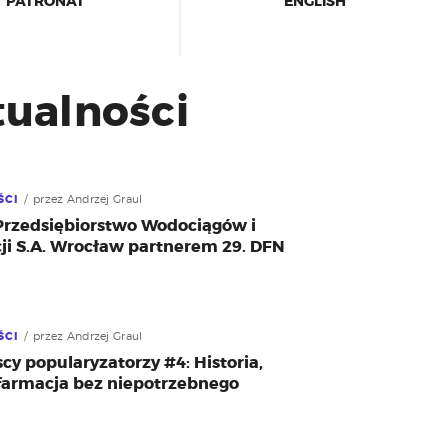
PATRONAT
ENGLISH
ualności
ŚCI
przez Andrzej Graul
 Przedsiębiorstwo Wodociągów i
ji S.A. Wrocław partnerem 29. DFN
ŚCI
przez Andrzej Graul
y popularyzatorzy #4: Historia,
 farmacja bez niepotrzebnego