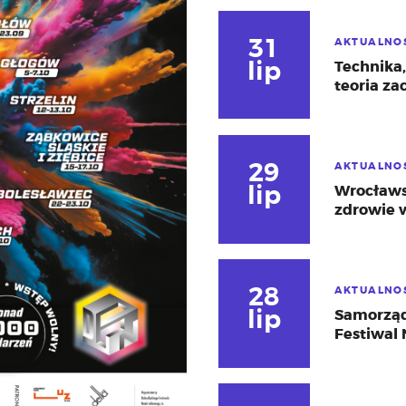
31
AKTUALNO
lip
Technika,
teoria za
29
AKTUALNO
lip
Wrocławs
zdrowie 
28
AKTUALNO
lip
Samorząd
Festiwal 