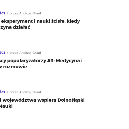
ŚCI
przez Andrzej Graul
 eksperyment i nauki ścisłe: kiedy
czyna działać
ŚCI
przez Andrzej Graul
cy popularyzatorzy #3: Medycyna i
w rozmowie
ŚCI
przez Andrzej Graul
 województwa wspiera Dolnośląski
Nauki