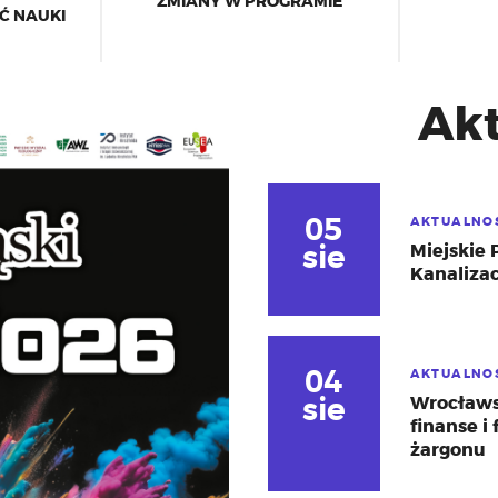
ZMIANY W PROGRAMIE
Ć NAUKI
Akt
05
AKTUALNO
sie
Miejskie
Kanalizac
04
AKTUALNO
sie
Wrocławsc
finanse i
żargonu