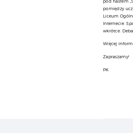
pod hasłem „Ś
pomiędzy uczn
Liceum Ogólno
Internecie. S
wkrótce. Deb
Więcej infor
Zapraszamy!
PK
Naw