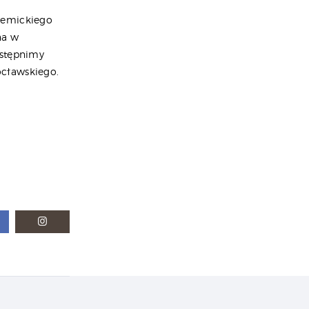
demickiego
na w
ostępnimy
ocławskiego.