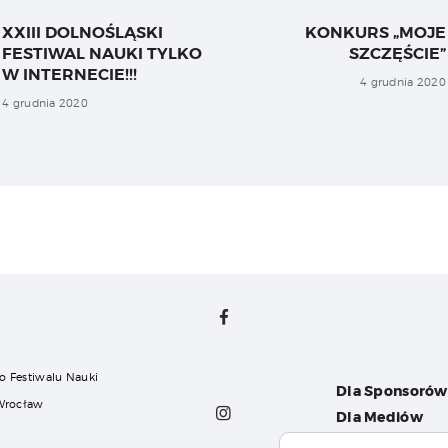
su
XXIII DOLNOŚLĄSKI
KONKURS „MOJE
Previous
FESTIWAL NAUKI TYLKO
SZCZĘŚCIE”
post:
W INTERNECIE!!!
4 grudnia 2020
4 grudnia 2020
o Festiwalu Nauki
Dla Sponsorów
 Wrocław
Dla Mediów
Dla Organizat