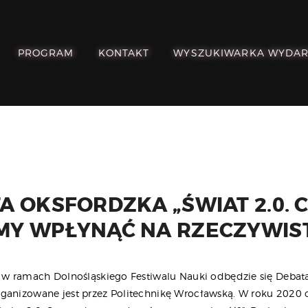
POZNAJ, POLUB,
PAMIĘTAJ!
PROGRAM
KONTAKT
WYSZUKIWARKA WYDA
O FESTIWALU
PROGRAM
KONTAKT
WYSZUKIWARKA
WYDARZEŃ
A OKSFORDZKA „ŚWIAT 2.0. 
Y WPŁYNĄĆ NA RZECZYWIS
y w ramach Dolnośląskiego Festiwalu Nauki odbędzie się Debat
ganizowane jest przez Politechnikę Wrocławską. W roku 2020 