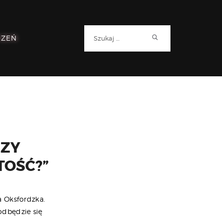
Szukaj:
RZEŃ
CZY
TOŚĆ?”
a Oksfordzka.
odbędzie się