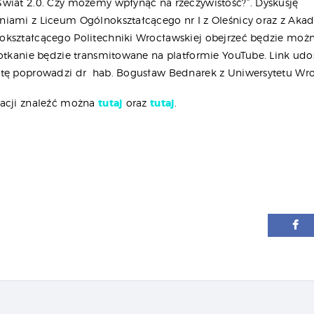
wiat 2.0. Czy możemy wpłynąć na rzeczywistość?”. Dyskusję
iami z Liceum Ogólnokształcącego nr I z Oleśnicy oraz z Aka
kształcącego Politechniki Wrocławskiej obejrzeć będzie moż
potkanie będzie transmitowane na platformie YouTube. Link ud
atę poprowadzi dr hab. Bogusław Bednarek z Uniwersytetu Wr
macji znaleźć można
tutaj
oraz
tutaj
.
igacja