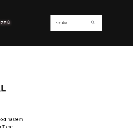
Szukaj:
RZEŃ
AL
 pod hasłem
ouTube