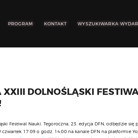
POZNAJ, POLUB,
PAMIĘTAJ!
PROGRAM
KONTAKT
WYSZUKIWARKA WYDA
O FESTIWALU
PROGRAM
KONTAKT
WYSZUKIWARKA
WYDARZEŃ
 XXIII DOLNOŚLĄSKI FESTIW
!
ąski Festiwal Nauki. Tegoroczna, 23. edycja DFN, odbędzie się
W czwartek 17.09 o godz. 14:00 na kanale DFN na platformie Y