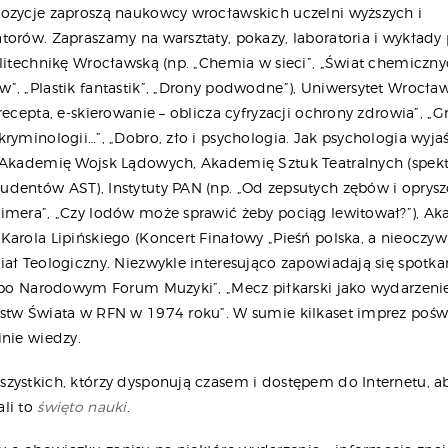
ozycje zaproszą naukowcy wrocławskich uczelni wyższych i
torów. Zapraszamy na warsztaty, pokazy, laboratoria i wykład
olitechnikę Wrocławską (np. „Chemia w sieci”, „Świat chemiczn
, „Plastik fantastik”, „Drony podwodne”), Uniwersytet Wrocławs
recepta, e-skierowanie – oblicza cyfryzacji ochrony zdrowia”, „G
ryminologii…”, „Dobro, zło i psychologia. Jak psychologia wyja
 Akademię Wojsk Lądowych, Akademię Sztuk Teatralnych (spekt
dentów AST), Instytuty PAN (np. „Od zepsutych zębów i oprysz
imera”, „Czy lodów może sprawić żeby pociąg lewitował?”), A
arola Lipińskiego (Koncert Finałowy „Pieśń polska, a nieoczywi
iał Teologiczny. Niezwykle interesująco zapowiadają się spotk
r po Narodowym Forum Muzyki”, „Mecz piłkarski jako wydarzenie
stw Świata w RFN w 1974 roku”. W sumie kilkaset imprez poś
inie wiedzy.
zystkich, którzy dysponują czasem i dostępem do Internetu, a
li to
święto nauki
.