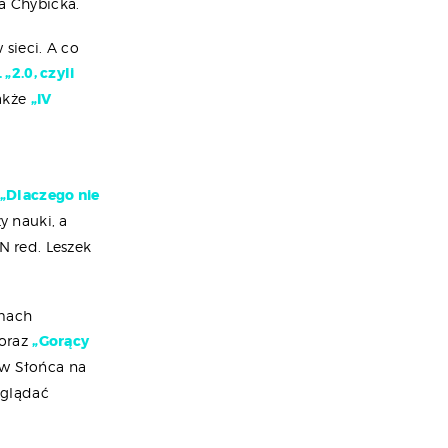
ja Chybicka.
sieci. A co
„2.0, czyli
także
„IV
„Dlaczego nie
y nauki, a
 red. Leszek
amach
oraz
„Gorący
w Słońca na
yglądać