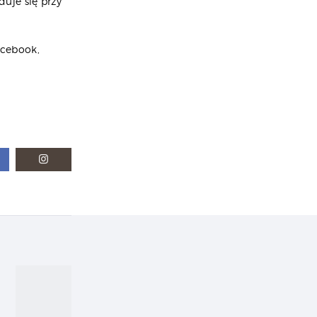
uje się przy
acebook,
Next
post: