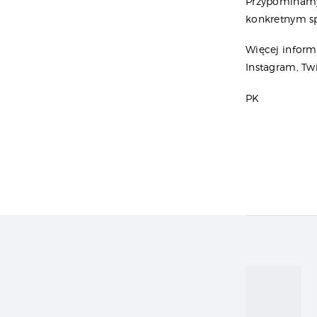
Przypominamy 
konkretnym sp
Więcej inform
Instagram, Twit
PK
Naw
wpi