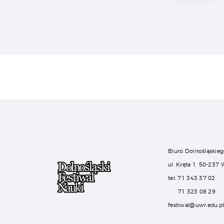
Biuro Dolnośląskieg
ul. Kręta 1, 50-237
tel: 71 343 37 02
71 323 08 29
festiwal@uwr.edu.p