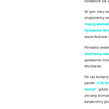
odbędzie się 
W tym roku ws
znajdziemy w
rzeczywistoś
Dyktando Wr
www.festiwal.
Ponadto weźm
słuchamy na
spotkanie mod
Mordarski.
Po raz kolejn
paneli
„CSI: 
temat”
, gdzi
zmiany klimat
kataklizmy prz