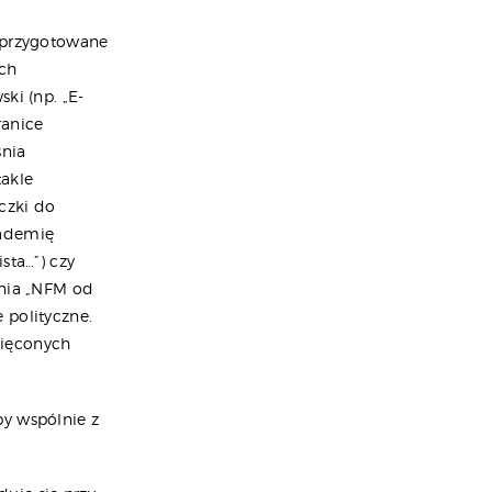
y przygotowane
ych
ki (np. „E-
ranice
śnia
akle
czki do
kademię
sta…”) czy
ania „NFM od
 polityczne.
więconych
by wspólnie z