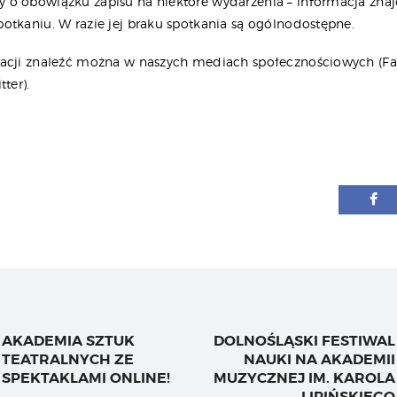
o obowiązku zapisu na niektóre wydarzenia – informacja znajd
otkaniu. W razie jej braku spotkania są ogólnodostępne.
acji znaleźć można w naszych mediach społecznościowych (F
ter).
igacja
su
AKADEMIA SZTUK
DOLNOŚLĄSKI FESTIWAL
Previous
TEATRALNYCH ZE
NAUKI NA AKADEMII
post:
SPEKTAKLAMI ONLINE!
MUZYCZNEJ IM. KAROLA
LIPIŃSKIEGO