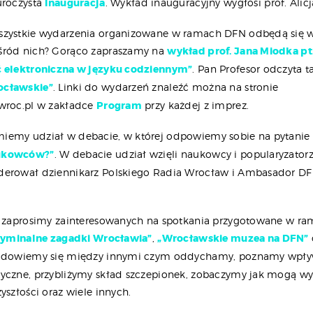
uroczysta
Inauguracja
. Wykład inauguracyjny wygłosi prof. Alic
zystkie wydarzenia organizowane w ramach DFN odbędą się w 
śród nich? Gorąco zapraszamy na
wykład prof. Jana Miodka pt. 
ć elektroniczna w języku codziennym”
. Pan Profesor odczyta 
ocławskie”
. Linki do wydarzeń znaleźć można na stronie
wroc.pl w zakładce
Program
przy każdej z imprez.
iemy udział w debacie, w której odpowiemy sobie na pytanie
ukowców?”
. W debacie udział wzięli naukowcy i popularyzatorz
erował dziennikarz Polskiego Radia Wrocław i Ambasador DFN
y zaprosimy zainteresowanych na spotkania przygotowane w r
Kryminalne zagadki Wrocławia”
,
„Wrocławskie muzea na DFN”
e dowiemy się między innymi czym oddychamy, poznamy wpły
yczne, przybliżymy skład szczepionek, zobaczymy jak mogą w
yszłości oraz wiele innych.