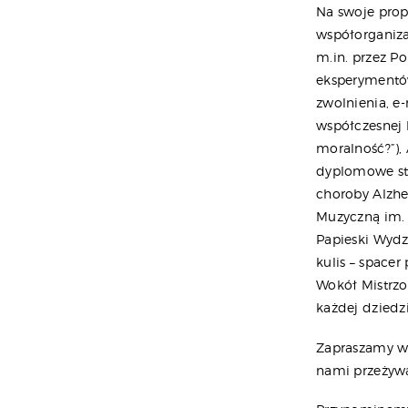
Na swoje prop
współorganiza
m.in. przez P
eksperymentów”
zwolnienia, e-
współczesnej k
moralność?”),
dyplomowe stu
choroby Alzhe
Muzyczną im. K
Papieski Wydz
kulis – space
Wokół Mistrzo
każdej dziedz
Zapraszamy ws
nami przeżywa