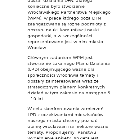
obszar działania DFN, dlatego
konieczne było stworzenie
Wrocławskiego Partnerstwa Miejskiego
(WPM), w prace którego poza DFN
zaangażowane są różne podmioty z
obszaru nauki, komunikacji nauki,
gospodarki, a w szczególności
reprezentowane jest w nim miasto
Wrocław.
Głównym zadaniem WPM jest
stworzenie Lokalnego Planu Działania
(LPD) obejmującego ważne dla
społeczności Wrocławia tematy i
obszary zainteresowania wraz ze
strategicznym planem konkretnych
działań w tym zakresie na następne 5
– 10 lat.
W celu skonfrontowania zamierzeń
LPD z oczekiwaniami mieszkańców
naszego miasta chcemy poznać
opinię wrocławian na niektóre ważne
tematy. Proponujemy Państwu
wypełnienie ankiety. Ankieta jest