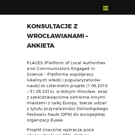
POZNAJ, POLUB,
KONSULTACJE Z
PAMIĘTAJ!
WROCŁAWIANAMI –
O FESTIWALU
ANKIETA
PROGRAM
KONTAKT
PLACES (Platform of Local Authorities
WYSZUKIWARKA
and Communicators Engaged in
WYDARZEŃ
Science – Platforma współpracy
lokalnych władz i popularyzatorów
nauki) to czteroletni projekt (1.06.2010
– 31.05.2014), w którym Wrocław, wraz
z sześćdziesięcioma ośmioma innymi
miastami z całej Europy, bierze udział
z tytułu przynależności Dolnośląskiego
Festiwalu Nauki (DFN) do europejskiej
organizacji Eusea.
Projekt znacznie wykracza poza