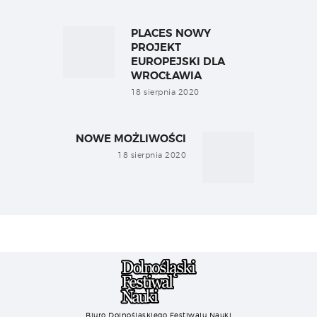
Nawigacja
wpisu
PLACES NOWY
Previous
post:
PROJEKT
EUROPEJSKI DLA
WROCŁAWIA
18 sierpnia 2020
NOWE MOŻLIWOŚCI
Next
post:
18 sierpnia 2020
Biuro Dolnośląskiego Festiwalu Nauki