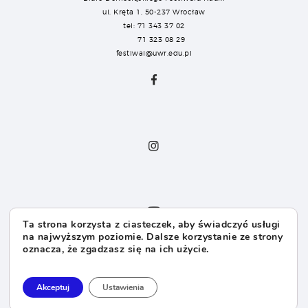
ul. Kręta 1, 50-237 Wrocław
tel: 71 343 37 02
71 323 08 29
festiwal@uwr.edu.pl
Ta strona korzysta z ciasteczek, aby świadczyć usługi
na najwyższym poziomie. Dalsze korzystanie ze strony
oznacza, że zgadzasz się na ich użycie.
Dla Sponsorów
Dla Mediów
Akceptuj
Ustawienia
Dla Organizatorów
FAQ