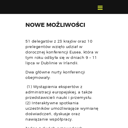
POZNAJ, POLUB,
NOWE MOŻLIWOŚCI
PAMIĘTAJ!
O FESTIWALU
51 delegatów z 23 krajów oraz 10
PROGRAM
prelegentów wzięło udział w
dorocznej konferencji Eusea, która w
KONTAKT
tym roku odbyła się w dniach 9 – 11
WYSZUKIWARKA
lipca w Dublinie w Irlandii.
WYDARZEŃ
Dwa główne nurty konferencji
obejmowały:
(1) Wystąpienia ekspertów z
administracji europejskiej, a także
przedstawicieli nauki i przemysłu.
(2) Interaktywne spotkania
uczestników umożliwiające wymianę
doświadczeń, dyskusje oraz
nawiązanie współpracy.