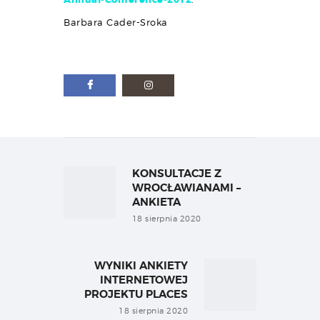
Barbara Cader-Sroka
Nawigacja
wpisu
KONSULTACJE Z
Previous
post:
WROCŁAWIANAMI –
ANKIETA
18 sierpnia 2020
WYNIKI ANKIETY
Next
INTERNETOWEJ
post:
PROJEKTU PLACES
18 sierpnia 2020