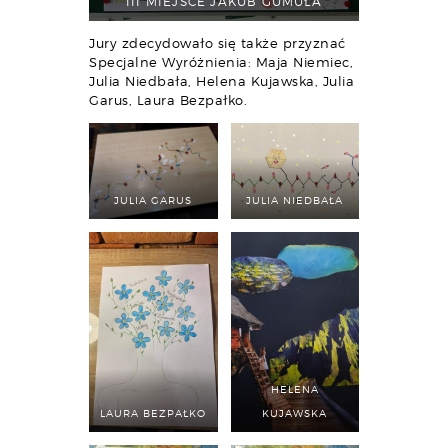
III MIEJSCE JAKUB GUMUŁA
Jury zdecydowało się także przyznać
Specjalne Wyróżnienia: Maja Niemiec,
Julia Niedbała, Helena Kujawska, Julia
Garus, Laura Bezpałko.
JULIA GARUS
JULIA NIEDBAŁA
HELENA
LAURA BEZPAŁKO
KUJAWSKA