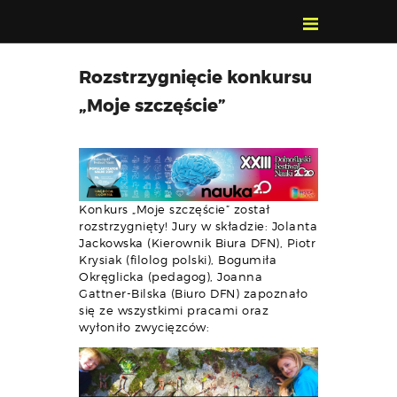
POZNAJ, POLUB,
Rozstrzygnięcie konkursu
PAMIĘTAJ!
„Moje szczęście”
O FESTIWALU
PROGRAM
KONTAKT
WYSZUKIWARKA
Konkurs „Moje szczęście” został
WYDARZEŃ
rozstrzygnięty! Jury w składzie: Jolanta
Jackowska (Kierownik Biura DFN), Piotr
Krysiak (filolog polski), Bogumiła
Okręglicka (pedagog), Joanna
Gattner-Bilska (Biuro DFN) zapoznało
się ze wszystkimi pracami oraz
wyłoniło zwycięzców: