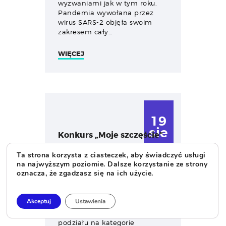
wyzwaniami jak w tym roku.
Pandemia wywołana przez
wirus SARS-2 objęła swoim
zakresem cały…
WIĘCEJ
19
sie
Konkurs „Moje szczęście”
Ta strona korzysta z ciasteczek, aby świadczyć usługi
Dla kogo? Konkurs
na najwyższym poziomie. Dalsze korzystanie ze strony
przeznaczony jest dla
oznacza, że zgadzasz się na ich użycie.
wszystkich, którzy biorą
aktywny udział w
wydarzeniach Dolnośląskiego
Akceptuj
Ustawienia
Festiwalu Nauki. Konkurs
odbywać się będzie bez
podziału na kategorie