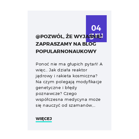
04
gru
@POZWÓL, ŻE WYJAŚNIĘ!
ZAPRASZAMY NA BLOG
POPULARNONAUKOWY
Ponoć nie ma głupich pytań! A
więc… Jak działa reaktor
jądrowy i rakieta kosmiczna?
Na czym polegają modyfikacje
genetyczne i błędy
poznawcze? Czego
współczesna medycyna może
się nauczyć od szamanów,…
WIĘCEJ