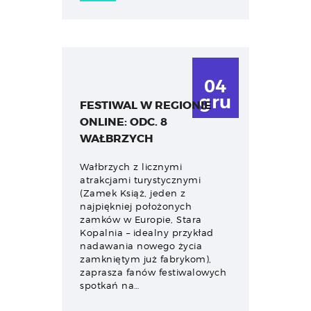
04
gru
FESTIWAL W REGIONIE
ONLINE: ODC. 8
WAŁBRZYCH
Wałbrzych z licznymi
atrakcjami turystycznymi
(Zamek Książ, jeden z
najpiękniej położonych
zamków w Europie, Stara
Kopalnia – idealny przykład
nadawania nowego życia
zamkniętym już fabrykom),
zaprasza fanów festiwalowych
spotkań na…