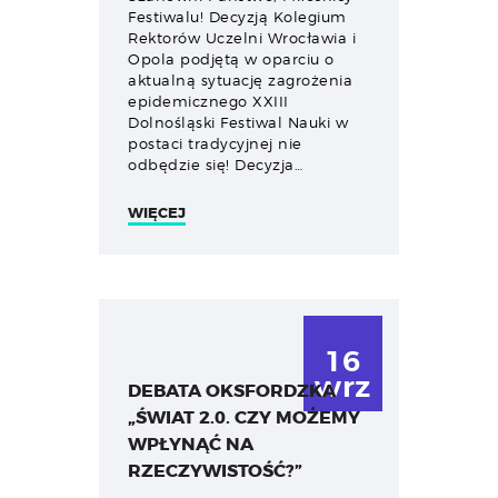
Festiwalu! Decyzją Kolegium
Rektorów Uczelni Wrocławia i
Opola podjętą w oparciu o
aktualną sytuację zagrożenia
epidemicznego XXIII
Dolnośląski Festiwal Nauki w
postaci tradycyjnej nie
odbędzie się! Decyzja…
WIĘCEJ
16
wrz
DEBATA OKSFORDZKA
„ŚWIAT 2.0. CZY MOŻEMY
WPŁYNĄĆ NA
RZECZYWISTOŚĆ?”