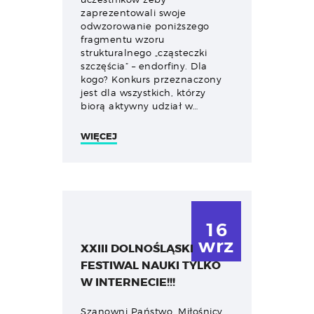
zaprezentowali swoje
odwzorowanie poniższego
fragmentu wzoru
strukturalnego „cząsteczki
szczęścia” – endorfiny. Dla
kogo? Konkurs przeznaczony
jest dla wszystkich, którzy
biorą aktywny udział w…
WIĘCEJ
16
wrz
XXIII DOLNOŚLĄSKI
FESTIWAL NAUKI TYLKO
W INTERNECIE!!!
Szanowni Państwo, Miłośnicy