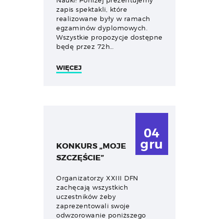
Nauki! Poniżej prezentujemy
zapis spektakli, które
realizowane były w ramach
egzaminów dyplomowych.
Wszystkie propozycje dostępne
będę przez 72h…
WIĘCEJ
04
gru
KONKURS „MOJE
SZCZĘŚCIE”
Organizatorzy XXIII DFN
zachęcają wszystkich
uczestników żeby
zaprezentowali swoje
odwzorowanie poniższego