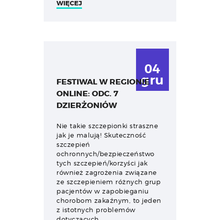
WIĘCEJ
04
gru
FESTIWAL W REGIONIE
ONLINE: ODC. 7
DZIERŻONIÓW
Nie takie szczepionki straszne
jak je malują! Skuteczność
szczepień
ochronnych/bezpieczeństwo
tych szczepień/korzyści jak
również zagrożenia związane
ze szczepieniem różnych grup
pacjentów w zapobieganiu
chorobom zakaźnym, to jeden
z istotnych problemów
dotyczących…