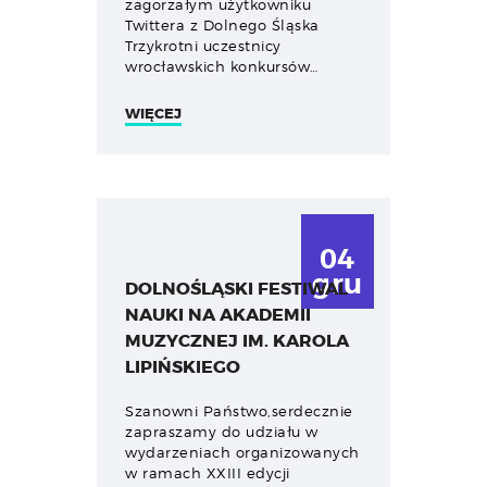
zagorzałym użytkowniku
Twittera z Dolnego Śląska
Trzykrotni uczestnicy
wrocławskich konkursów…
WIĘCEJ
04
gru
DOLNOŚLĄSKI FESTIWAL
NAUKI NA AKADEMII
MUZYCZNEJ IM. KAROLA
LIPIŃSKIEGO
Szanowni Państwo,serdecznie
zapraszamy do udziału w
wydarzeniach organizowanych
w ramach XXIII edycji