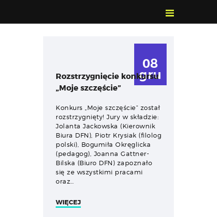
POZNAJ, POLUB,
PAMIĘTAJ!
08
O FESTIWALU
gru
Rozstrzygnięcie konkursu
PROGRAM
„Moje szczęście”
KONTAKT
WYSZUKIWARKA
Konkurs „Moje szczęście” został
rozstrzygnięty! Jury w składzie:
WYDARZEŃ
Jolanta Jackowska (Kierownik
Biura DFN), Piotr Krysiak (filolog
polski), Bogumiła Okręglicka
(pedagog), Joanna Gattner-
Bilska (Biuro DFN) zapoznało
się ze wszystkimi pracami
oraz…
WIĘCEJ