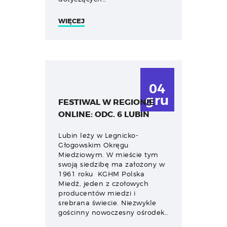
WIĘCEJ
04
gru
FESTIWAL W REGIONIE
ONLINE: ODC. 6 LUBIN
Lubin leży w Legnicko-
Głogowskim Okręgu
Miedziowym. W mieście tym
swoją siedzibę ma założony w
1961 roku KGHM Polska
Miedź, jeden z czołowych
producentów miedzi i
srebrana świecie. Niezwykle
gościnny nowoczesny ośrodek…