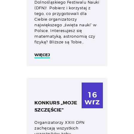
Dolnośląskiego Festiwalu Nauki
(DFN)! Pobierz i korzystaj z
tego, co przygotowali dla
Ciebie organizatorzy
największego „święta nauki” w
Polsce. Interesujesz się
matematyką, astronomią czy
fizyką? Bliższe są Tobie…
WIĘCEJ
16
wrz
KONKURS „MOJE
SZCZĘŚCIE”
Organizatorzy XXIII DFN
zachęcają wszystkich
uczestników żeby