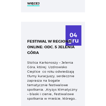
WIĘCEJ
04
gru
FESTIWAL W REGIONIE
ONLINE: ODC. 5 JELENIA
GÓRA
Stolica Karkonoszy – Jelenia
Góra, której Uzdrowisko
Cieplice co roku odwiedzają
tłumy kuracjuszy, serdecznie
zaprasza na bogate
tematycznie festiwalowe
spotkania. „Kryzys klimatyczny
– blaski i cienie„ Festiwalowe
spotkania w mieście, którego…