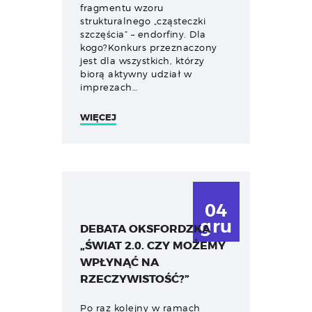
fragmentu wzoru
strukturalnego „cząsteczki
szczęścia” – endorfiny. Dla
kogo?Konkurs przeznaczony
jest dla wszystkich, którzy
biorą aktywny udział w
imprezach…
WIĘCEJ
04
gru
DEBATA OKSFORDZKA
„ŚWIAT 2.0. CZY MOŻEMY
WPŁYNĄĆ NA
RZECZYWISTOŚĆ?”
Po raz kolejny w ramach