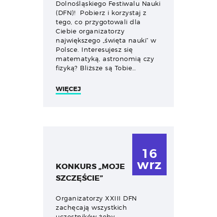
Dolnośląskiego Festiwalu Nauki
(DFN)! Pobierz i korzystaj z
tego, co przygotowali dla
Ciebie organizatorzy
największego „święta nauki” w
Polsce. Interesujesz się
matematyką, astronomią czy
fizyką? Bliższe są Tobie…
WIĘCEJ
16
wrz
KONKURS „MOJE
SZCZĘŚCIE”
Organizatorzy XXIII DFN
zachęcają wszystkich
uczestników żeby