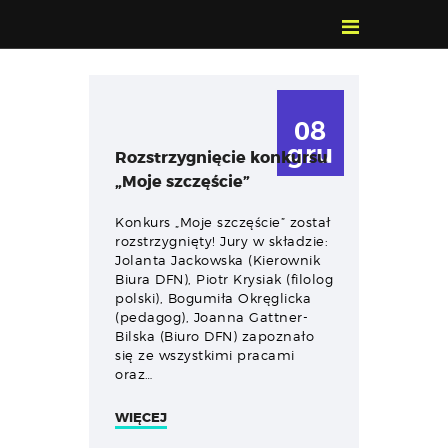
POZNAJ, POLUB,
PAMIĘTAJ!
08
O FESTIWALU
gru
Rozstrzygnięcie konkursu
PROGRAM
„Moje szczęście”
KONTAKT
WYSZUKIWARKA
Konkurs „Moje szczęście” został
rozstrzygnięty! Jury w składzie:
WYDARZEŃ
Jolanta Jackowska (Kierownik
Biura DFN), Piotr Krysiak (filolog
polski), Bogumiła Okręglicka
(pedagog), Joanna Gattner-
Bilska (Biuro DFN) zapoznało
się ze wszystkimi pracami
oraz…
WIĘCEJ