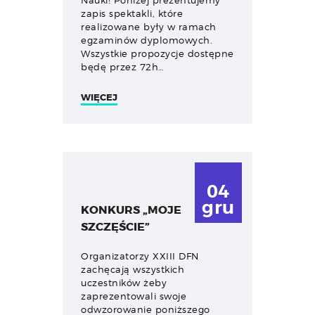
Nauki! Poniżej prezentujemy
zapis spektakli, które
realizowane były w ramach
egzaminów dyplomowych.
Wszystkie propozycje dostępne
będę przez 72h…
WIĘCEJ
04
gru
KONKURS „MOJE
SZCZĘŚCIE”
Organizatorzy XXIII DFN
zachęcają wszystkich
uczestników żeby
zaprezentowali swoje
odwzorowanie poniższego