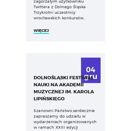
zagorzałym użytkowniku
Twittera z Dolnego Śląska
Trzykrotni uczestnicy
wrocławskich konkursów…
WIĘCEJ
04
gru
DOLNOŚLĄSKI FESTIWAL
NAUKI NA AKADEMII
MUZYCZNEJ IM. KAROLA
LIPIŃSKIEGO
Szanowni Państwo,serdecznie
zapraszamy do udziału w
wydarzeniach organizowanych
w ramach XXIII edycji