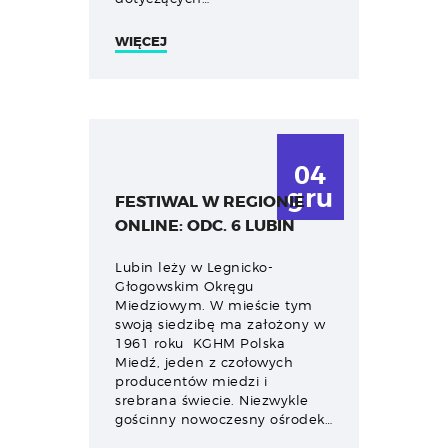
WIĘCEJ
04
gru
FESTIWAL W REGIONIE
ONLINE: ODC. 6 LUBIN
Lubin leży w Legnicko-
Głogowskim Okręgu
Miedziowym. W mieście tym
swoją siedzibę ma założony w
1961 roku KGHM Polska
Miedź, jeden z czołowych
producentów miedzi i
srebrana świecie. Niezwykle
gościnny nowoczesny ośrodek…