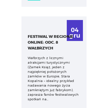
04
gru
FESTIWAL W REGIONIE
ONLINE: ODC. 8
WAŁBRZYCH
Wałbrzych z licznymi
atrakcjami turystycznymi
(Zamek Książ, jeden z
najpiękniej położonych
zamków w Europie, Stara
Kopalnia – idealny przykład
nadawania nowego życia
zamkniętym już fabrykom),
zaprasza fanów festiwalowych
spotkań na…