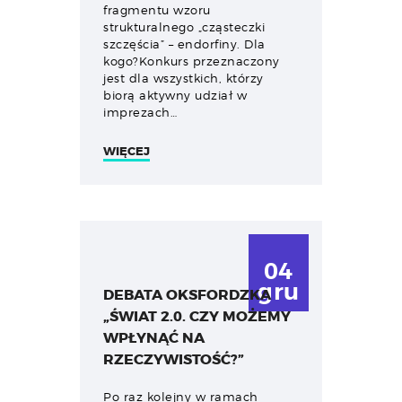
fragmentu wzoru
strukturalnego „cząsteczki
szczęścia” – endorfiny. Dla
kogo?Konkurs przeznaczony
jest dla wszystkich, którzy
biorą aktywny udział w
imprezach…
WIĘCEJ
04
gru
DEBATA OKSFORDZKA
„ŚWIAT 2.0. CZY MOŻEMY
WPŁYNĄĆ NA
RZECZYWISTOŚĆ?”
Po raz kolejny w ramach