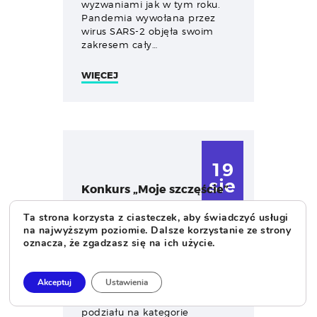
wyzwaniami jak w tym roku.
Pandemia wywołana przez
wirus SARS-2 objęła swoim
zakresem cały…
WIĘCEJ
19
sie
Konkurs „Moje szczęście”
Ta strona korzysta z ciasteczek, aby świadczyć usługi
Dla kogo? Konkurs
na najwyższym poziomie. Dalsze korzystanie ze strony
przeznaczony jest dla
oznacza, że zgadzasz się na ich użycie.
wszystkich, którzy biorą
aktywny udział w
wydarzeniach Dolnośląskiego
Akceptuj
Ustawienia
Festiwalu Nauki. Konkurs
odbywać się będzie bez
podziału na kategorie