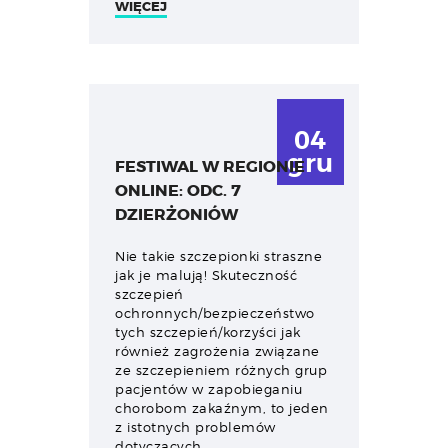
WIĘCEJ
04
gru
FESTIWAL W REGIONIE
ONLINE: ODC. 7
DZIERŻONIÓW
Nie takie szczepionki straszne
jak je malują! Skuteczność
szczepień
ochronnych/bezpieczeństwo
tych szczepień/korzyści jak
również zagrożenia związane
ze szczepieniem różnych grup
pacjentów w zapobieganiu
chorobom zakaźnym, to jeden
z istotnych problemów
dotyczących…