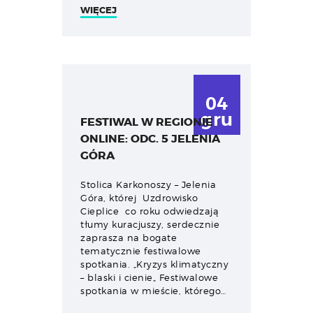
WIĘCEJ
04
gru
FESTIWAL W REGIONIE
ONLINE: ODC. 5 JELENIA
GÓRA
Stolica Karkonoszy – Jelenia
Góra, której Uzdrowisko
Cieplice co roku odwiedzają
tłumy kuracjuszy, serdecznie
zaprasza na bogate
tematycznie festiwalowe
spotkania. „Kryzys klimatyczny
– blaski i cienie„ Festiwalowe
spotkania w mieście, którego…