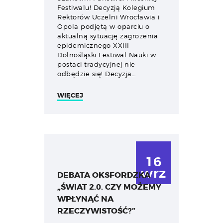
Festiwalu! Decyzją Kolegium
Rektorów Uczelni Wrocławia i
Opola podjętą w oparciu o
aktualną sytuację zagrożenia
epidemicznego XXIII
Dolnośląski Festiwal Nauki w
postaci tradycyjnej nie
odbędzie się! Decyzja…
WIĘCEJ
16
wrz
DEBATA OKSFORDZKA
„ŚWIAT 2.0. CZY MOŻEMY
WPŁYNĄĆ NA
RZECZYWISTOŚĆ?”