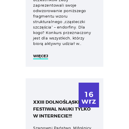
zaprezentowali swoje
odwzorowanie poniższego
fragmentu wzoru
strukturalnego „cząsteczki
szczęścia” – endorfiny. Dla
kogo? Konkurs przeznaczony
jest dla wszystkich, którzy
biorą aktywny udział w…
WIĘCEJ
16
wrz
XXIII DOLNOŚLĄSKI
FESTIWAL NAUKI TYLKO
W INTERNECIE!!!
Szanowni Państwo, Miłośnicy