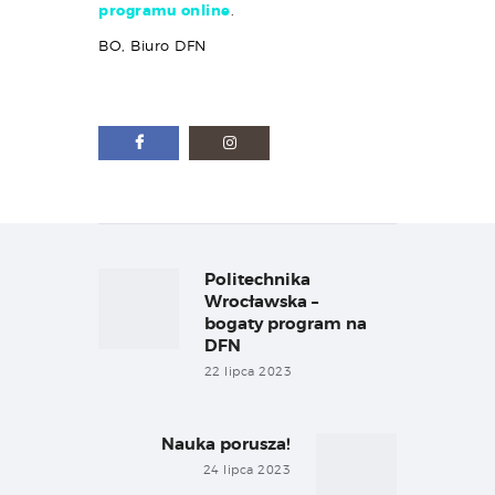
programu online
.
BO, Biuro DFN
Nawigacja
wpisu
Politechnika
Previous
post:
Wrocławska –
bogaty program na
DFN
22 lipca 2023
Nauka porusza!
Next
post:
24 lipca 2023