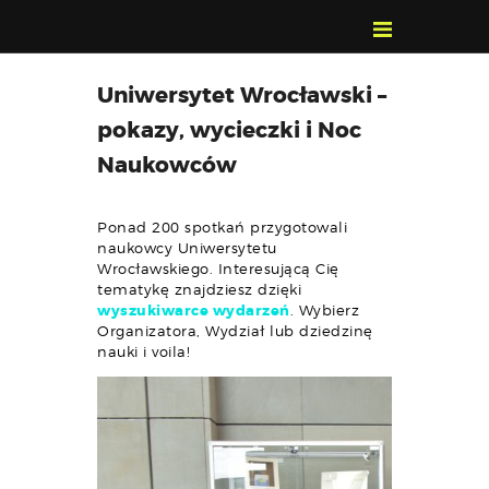
POZNAJ, POLUB,
Uniwersytet Wrocławski –
PAMIĘTAJ!
pokazy, wycieczki i Noc
O FESTIWALU
Naukowców
PROGRAM
KONTAKT
Ponad 200 spotkań przygotowali
WYSZUKIWARKA
naukowcy Uniwersytetu
WYDARZEŃ
Wrocławskiego. Interesującą Cię
tematykę znajdziesz dzięki
wyszukiwarce wydarzeń
. Wybierz
Organizatora, Wydział lub dziedzinę
nauki i voila!