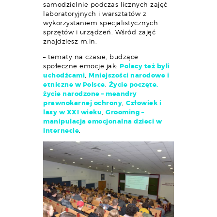
samodzielnie podczas licznych zajęć
laboratoryjnych i warsztatów z
wykorzystaniem specjalistycznych
sprzętów i urządzeń. Wśród zajęć
znajdziesz m.in.
– tematy na czasie, budzące
społeczne emocje jak:
Polacy też byli
uchodźcami
,
Mniejszości narodowe i
etniczne w Polsce
,
Życie poczęte,
życie narodzone – meandry
prawnokarnej ochrony
,
Człowiek i
lasy w XXI wieku
,
Grooming –
manipulacja emocjonalna dzieci w
Internecie
,