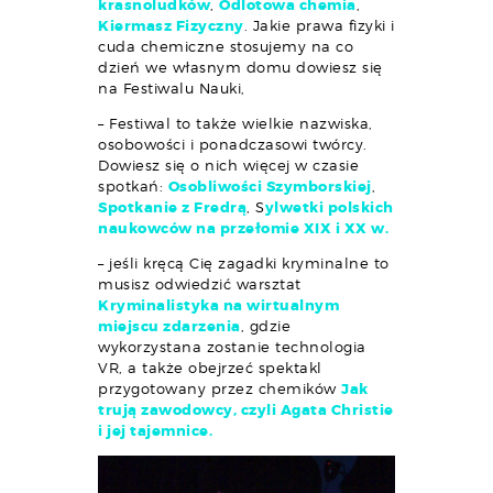
krasnoludków
,
Odlotowa chemia
,
Kiermasz Fizyczny
. Jakie prawa fizyki i
cuda chemiczne stosujemy na co
dzień we własnym domu dowiesz się
na Festiwalu Nauki,
– Festiwal to także wielkie nazwiska,
osobowości i ponadczasowi twórcy.
Dowiesz się o nich więcej w czasie
spotkań:
Osobliwości Szymborskiej
,
Spotkanie z Fredrą
, S
ylwetki polskich
naukowców na przełomie XIX i XX w.
– jeśli kręcą Cię zagadki kryminalne to
musisz odwiedzić warsztat
Kryminalistyka na wirtualnym
miejscu zdarzenia
, gdzie
wykorzystana zostanie technologia
VR, a także obejrzeć spektakl
przygotowany przez chemików
Jak
trują zawodowcy, czyli Agata Christie
i jej tajemnice.