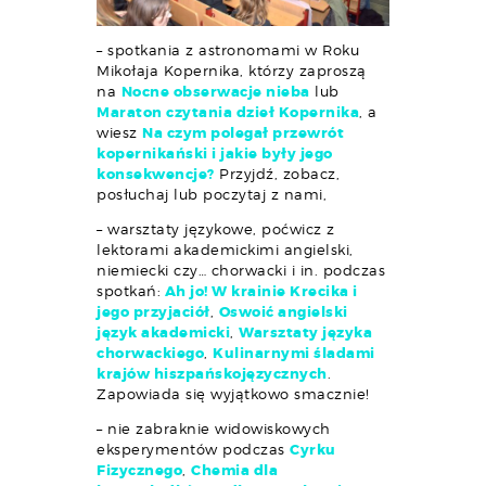
– spotkania z astronomami w Roku
Mikołaja Kopernika, którzy zaproszą
na
Nocne obserwacje nieba
lub
Maraton czytania dzieł Kopernika
, a
wiesz
Na czym polegał przewrót
kopernikański i jakie były jego
konsekwencje?
Przyjdź, zobacz,
posłuchaj lub poczytaj z nami,
– warsztaty językowe, poćwicz z
lektorami akademickimi angielski,
niemiecki czy… chorwacki i in. podczas
spotkań:
Ah jo! W krainie Krecika i
jego przyjaciół
,
Oswoić angielski
język akademicki
,
Warsztaty języka
chorwackiego
,
Kulinarnymi śladami
krajów hiszpańskojęzycznych
.
Zapowiada się wyjątkowo smacznie!
– nie zabraknie widowiskowych
eksperymentów podczas
Cyrku
Fizycznego
,
Chemia dla