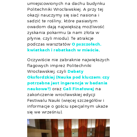
umiejscowionych na dachu budynku
Politechniki Wrocławskiej. A przy tej
okazji nauczymy się siać nasiona i
sadzić te rośliny, które pasiastym
owadom dają największą możliwość
zyskania pokarmu (a nam złota w
płynie, czyli miodu). Te atrakcje
podczas warsztatów
O pszczołach,
kwiatkach i rabatkach w mieście,
Oczywiście nie zabraknie największych
flagowych imprez Politechniki
Wrocławskiej, czyli
Debaty
Oksfordzkiej (Nauka pod kluczem: czy
potrzebna jest ingerencja w badania
naukowe?)
oraz
Gali Finałowej
na
zakończenie wrocławskiej edycji
Festiwalu Nauki (więcej szczegółów i
informacje o gościu specjalnym ukaże
się we wrześniu).