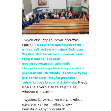
– wycieczki, gry i survival podczas
spotkań
Nazwiska naukowców na
ulicach Wrocławia i miast Dolnego
Śląska
,
Gra terenowa – spacer pod
rękę z nauką
,
Tropem
geohistorycznych tajemnic
chrząstawskiego lasu – wycieczka z
elementami survivalu
,
Termowizyjna
gra terenowa – nauka poprzez
zagadki i praktyczne działania
. Kiedy
nosi Cię energia to te zajęcia są
właśnie dla Ciebie!
– wycieczka wirtualna do UloPolis z
użyciem kamer i mikrofonów
zainstalowanych w ulach