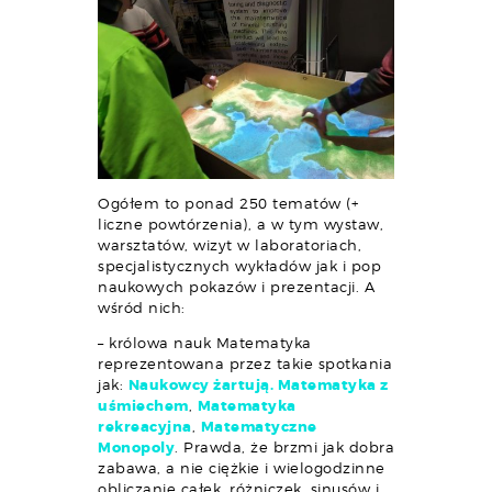
Ogółem to ponad 250 tematów (+
liczne powtórzenia), a w tym wystaw,
warsztatów, wizyt w laboratoriach,
specjalistycznych wykładów jak i pop
naukowych pokazów i prezentacji. A
wśród nich:
– królowa nauk Matematyka
reprezentowana przez takie spotkania
jak:
Naukowcy żartują. Matematyka z
uśmiechem
,
Matematyka
rekreacyjna
,
Matematyczne
Monopoly
. Prawda, że brzmi jak dobra
zabawa, a nie ciężkie i wielogodzinne
obliczanie całek, różniczek, sinusów i