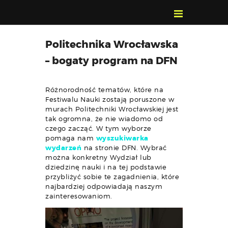
POZNAJ, POLUB,
Politechnika Wrocławska
PAMIĘTAJ!
– bogaty program na DFN
O FESTIWALU
PROGRAM
Różnorodność tematów, które na
KONTAKT
Festiwalu Nauki zostają poruszone w
murach Politechniki Wrocławskiej jest
WYSZUKIWARKA
tak ogromna, że nie wiadomo od
WYDARZEŃ
czego zacząć. W tym wyborze
pomaga nam
wyszukiwarka
wydarzeń
na stronie DFN. Wybrać
można konkretny Wydział lub
dziedzinę nauki i na tej podstawie
przybliżyć sobie te zagadnienia, które
najbardziej odpowiadają naszym
zainteresowaniom.