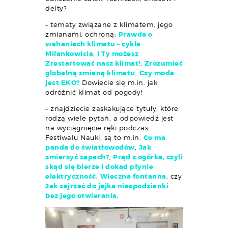
delty?
– tematy związane z klimatem, jego
zmianami, ochroną:
Prawda o
wahaniach klimatu – cykle
Milankowicia
,
I Ty możesz
Zrestartować nasz klimat!
,
Zrozumieć
globalną zmianę klimatu
,
Czy moda
jest EKO?
Dowiecie się m.in. jak
odróżnić klimat od pogody!
– znajdziecie zaskakujące tytuły, które
rodzą wiele pytań, a odpowiedź jest
na wyciągnięcie ręki podczas
Festiwalu Nauki, są to m.in.
Co ma
panda do światłowodów
,
Jak
zmierzyć zapach?
,
Prąd z ogórka, czyli
skąd się bierze i dokąd płynie
elektryczność
,
Wieczna fontanna
, czy
Jak zajrzeć do jajka niespodzianki
bez jego otwierania
,