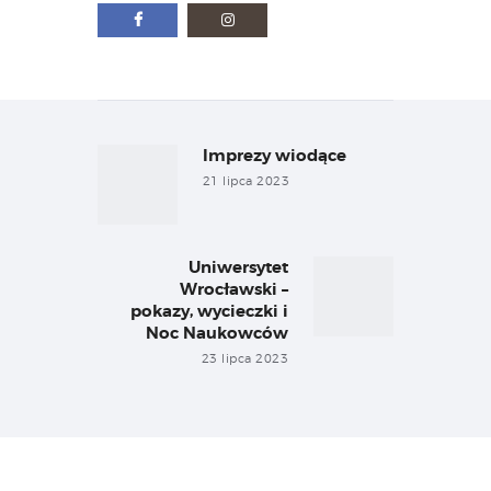
Nawigacja
wpisu
Imprezy wiodące
Previous
post:
21 lipca 2023
Uniwersytet
Next
Wrocławski –
post:
pokazy, wycieczki i
Noc Naukowców
23 lipca 2023