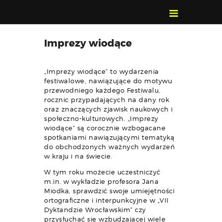
POZNAJ, POLUB,
Imprezy wiodące
PAMIĘTAJ!
O FESTIWALU
„Imprezy wiodące” to wydarzenia
PROGRAM
festiwalowe, nawiązujące do motywu
przewodniego każdego Festiwalu,
KONTAKT
rocznic przypadających na dany rok
WYSZUKIWARKA
oraz znaczących zjawisk naukowych i
społeczno-kulturowych. „Imprezy
WYDARZEŃ
wiodące” są corocznie wzbogacane
spotkaniami nawiązującymi tematyką
do obchodzonych ważnych wydarzeń
w kraju i na świecie.
W tym roku możecie uczestniczyć
m.in. w wykładzie profesora Jana
Miodka, sprawdzić swoje umiejętności
ortograficzne i interpunkcyjne w „VII
Dyktandzie Wrocławskim” czy
przysłuchać się wzbudzającej wiele