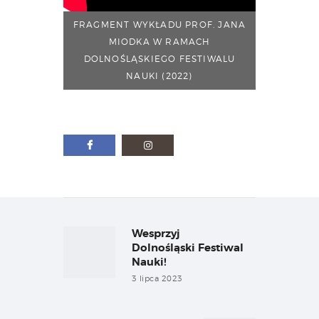
FRAGMENT WYKŁADU PROF. JANA
MIODKA W RAMACH
DOLNOŚLĄSKIEGO FESTIWALU
NAUKI (2022)
Nawigacja
wpisu
Wesprzyj
Previous
post:
Dolnośląski Festiwal
Nauki!
3 lipca 2023