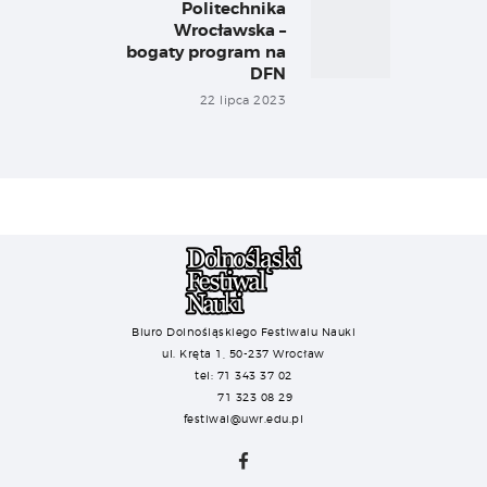
Politechnika
Next
Wrocławska –
post:
bogaty program na
DFN
22 lipca 2023
Biuro Dolnośląskiego Festiwalu Nauki
ul. Kręta 1, 50-237 Wrocław
tel: 71 343 37 02
71 323 08 29
festiwal@uwr.edu.pl