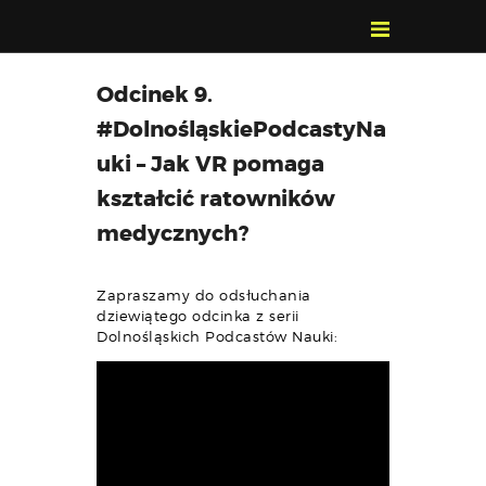
POZNAJ, POLUB,
Odcinek 9.
PAMIĘTAJ!
#DolnośląskiePodcastyNa
O FESTIWALU
uki – Jak VR pomaga
PROGRAM
kształcić ratowników
KONTAKT
medycznych?
WYSZUKIWARKA
WYDARZEŃ
Zapraszamy do odsłuchania
dziewiątego odcinka z serii
Dolnośląskich Podcastów Nauki: