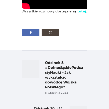
Wszystkie rozmowy dostępne są
tutaj
.
Nawigacja
wpisu
Odcinek 8.
Previous
post:
#DolnośląskiePodca
styNauki – Jak
wykształcić
dowódcę Wojska
Polskiego?
8 września 2022
Odcinek 10. i 11.
Next