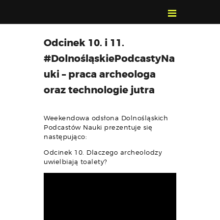
POZNAJ, POLUB,
Odcinek 10. i 11.
PAMIĘTAJ!
#DolnośląskiePodcastyNa
O FESTIWALU
uki – praca archeologa
PROGRAM
oraz technologie jutra
KONTAKT
WYSZUKIWARKA
Weekendowa odsłona Dolnośląskich
WYDARZEŃ
Podcastów Nauki prezentuje się
następująco:
Odcinek 10. Dlaczego archeolodzy
uwielbiają toalety?