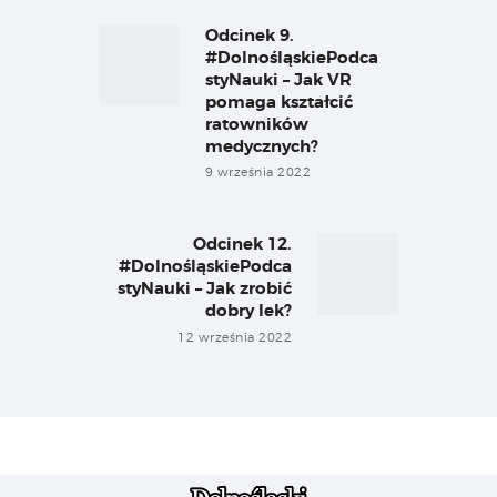
wpisu
Odcinek 9.
Previous
post:
#DolnośląskiePodca
styNauki – Jak VR
pomaga kształcić
ratowników
medycznych?
9 września 2022
Odcinek 12.
Next
#DolnośląskiePodca
post:
styNauki – Jak zrobić
dobry lek?
12 września 2022