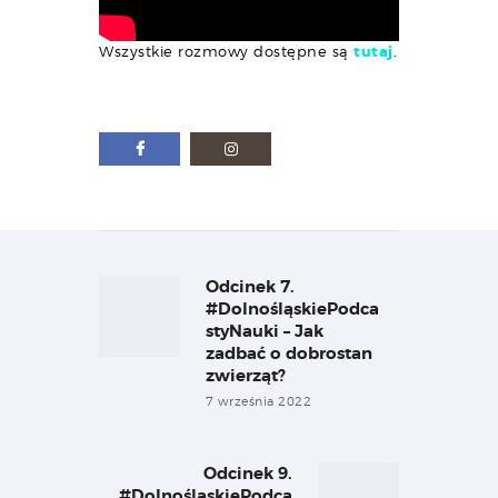
Wszystkie rozmowy dostępne są
tutaj
.
Nawigacja
wpisu
Odcinek 7.
Previous
post:
#DolnośląskiePodca
styNauki – Jak
zadbać o dobrostan
zwierząt?
7 września 2022
Odcinek 9.
Next
#DolnośląskiePodca
post: