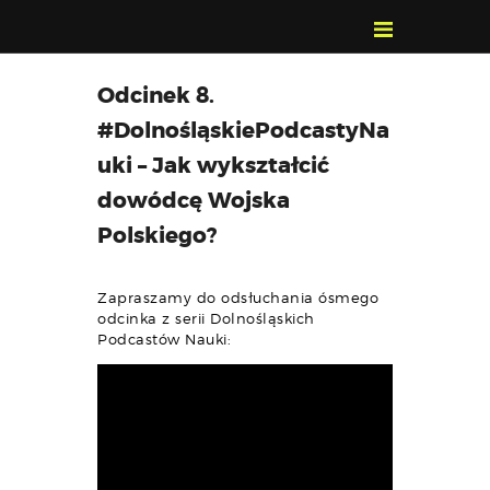
POZNAJ, POLUB,
Odcinek 8.
PAMIĘTAJ!
#DolnośląskiePodcastyNa
O FESTIWALU
uki – Jak wykształcić
PROGRAM
dowódcę Wojska
KONTAKT
Polskiego?
WYSZUKIWARKA
WYDARZEŃ
Zapraszamy do odsłuchania ósmego
odcinka z serii Dolnośląskich
Podcastów Nauki: