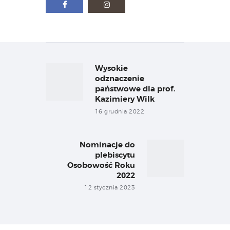
Nawigacja
wpisu
Wysokie
Previous
post:
odznaczenie
państwowe dla prof.
Kazimiery Wilk
16 grudnia 2022
Nominacje do
Next
plebiscytu
post:
Osobowość Roku
2022
12 stycznia 2023