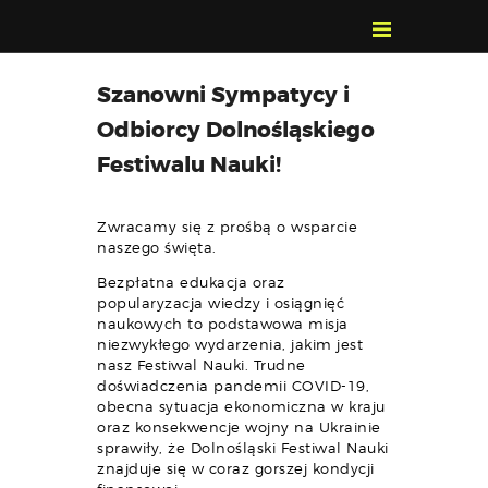
POZNAJ, POLUB,
Szanowni Sympatycy i
PAMIĘTAJ!
Odbiorcy Dolnośląskiego
O FESTIWALU
Festiwalu Nauki!
PROGRAM
KONTAKT
Zwracamy się z prośbą o wsparcie
WYSZUKIWARKA
naszego święta.
WYDARZEŃ
Bezpłatna edukacja oraz
popularyzacja wiedzy i osiągnięć
naukowych to podstawowa misja
niezwykłego wydarzenia, jakim jest
nasz Festiwal Nauki. Trudne
doświadczenia pandemii COVID-19,
obecna sytuacja ekonomiczna w kraju
oraz konsekwencje wojny na Ukrainie
sprawiły, że Dolnośląski Festiwal Nauki
znajduje się w coraz gorszej kondycji