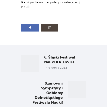
Pani profesor na polu popularyzacji
nauki.
Nawigacja
wpisu
6. Śląski Festiwal
Previous
post:
Nauki KATOWICE
14 grudnia 2022
Szanowni
Next
Sympatycy i
post:
Odbiorcy
Dolnośląskiego
Festiwalu Nauki!