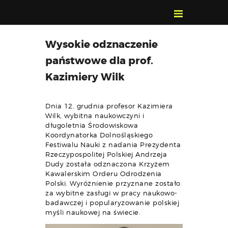
POZNAJ, POLUB,
Wysokie odznaczenie
PAMIĘTAJ!
państwowe dla prof.
O FESTIWALU
Kazimiery Wilk
PROGRAM
KONTAKT
Dnia 12. grudnia profesor Kazimiera
WYSZUKIWARKA
Wilk, wybitna naukowczyni i
WYDARZEŃ
długoletnia Środowiskowa
Koordynatorka Dolnośląskiego
Festiwalu Nauki z nadania Prezydenta
Rzeczypospolitej Polskiej Andrzeja
Dudy została odznaczona Krzyżem
Kawalerskim Orderu Odrodzenia
Polski. Wyróżnienie przyznane zostało
za wybitne zasługi w pracy naukowo-
badawczej i popularyzowanie polskiej
myśli naukowej na świecie.