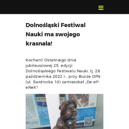
POZNAJ, POLUB,
Dolnośląski Festiwal
PAMIĘTAJ!
Nauki ma swojego
O FESTIWALU
krasnala!
PROGRAM
KONTAKT
Kochani! Ostatniego dnia
WYSZUKIWARKA
jubileuszowej 25. edycji
WYDARZEŃ
Dolnośląskiego Festiwalu Nauki, tj. 28
października 2022 r., przy Biurze DFN
(ul. Świdnicka 10) zamieszkał „De-eF-
eNek”!