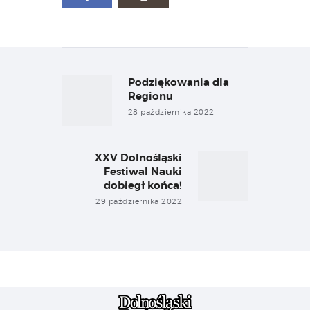
Nawigacja
wpisu
Podziękowania dla
Previous
post:
Regionu
28 października 2022
XXV Dolnośląski
Next
Festiwal Nauki
post:
dobiegł końca!
29 października 2022