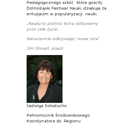
Pedagogicznego szkół, które gościły
Dolnośląski Festiwal Nauki, dziękuję za
entuzjazm w popularyzacji nauki.
„Nauka to podróż którą odbywamy
prze całe życie,
Nieustannie odkrywając nowe cele”
Jim Stovall, pisarz
Jadwiga Sołoducho
Pełnomocnik Środowiskowego
Koordynatora ds.
Regionu