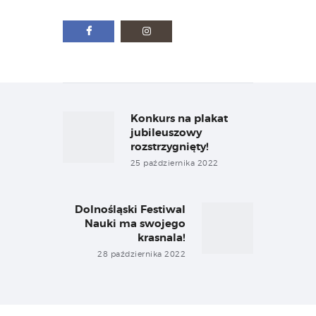
Nawigacja
wpisu
Konkurs na plakat
Previous
post:
jubileuszowy
rozstrzygnięty!
25 października 2022
Dolnośląski Festiwal
Next
Nauki ma swojego
post:
krasnala!
28 października 2022