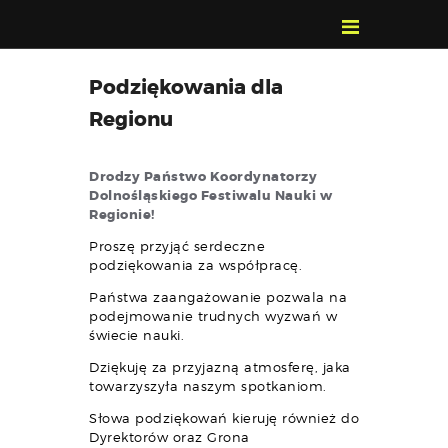
POZNAJ, POLUB,
Podziękowania dla
PAMIĘTAJ!
Regionu
O FESTIWALU
PROGRAM
Drodzy Państwo Koordynatorzy
KONTAKT
Dolnośląskiego Festiwalu Nauki w
Regionie!
WYSZUKIWARKA
WYDARZEŃ
Proszę przyjąć serdeczne
podziękowania za współpracę.
Państwa zaangażowanie pozwala na
podejmowanie trudnych wyzwań w
świecie nauki.
Dziękuję za przyjazną atmosferę, jaka
towarzyszyła naszym spotkaniom.
Słowa podziękowań kieruję również do
Dyrektorów oraz Grona