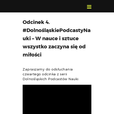
POZNAJ, POLUB,
Odcinek 4.
PAMIĘTAJ!
#DolnośląskiePodcastyNa
O FESTIWALU
uki – W nauce i sztuce
PROGRAM
wszystko zaczyna się od
KONTAKT
miłości
WYSZUKIWARKA
WYDARZEŃ
Zapraszamy do odsłuchania
czwartego odcinka z serii
Dolnośląskich Podcastów Nauki: