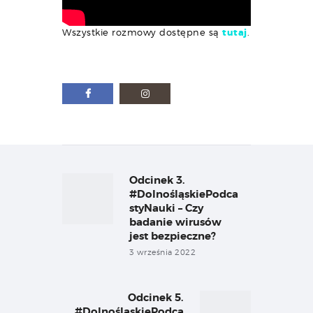
Wszystkie rozmowy dostępne są
tutaj
.
Nawigacja
wpisu
Odcinek 3.
Previous
post:
#DolnośląskiePodca
styNauki – Czy
badanie wirusów
jest bezpieczne?
3 września 2022
Odcinek 5.
Next
#DolnośląskiePodca
post: