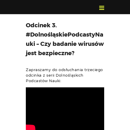
POZNAJ, POLUB,
Odcinek 3.
PAMIĘTAJ!
#DolnośląskiePodcastyNa
O FESTIWALU
uki – Czy badanie wirusów
PROGRAM
jest bezpieczne?
KONTAKT
WYSZUKIWARKA
Zapraszamy do odsłuchania trzeciego
WYDARZEŃ
odcinka z serii Dolnośląskich
Podcastów Nauki: