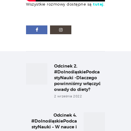
Wszystkie rozmowy dostępne są
tutaj
.
Nawigacja
wpisu
Odcinek 2.
Previous
post:
#DolnośląskiePodca
styNauki -Dlaczego
powinniśmy włączyć
owady do diety?
2 września 2022
Odcinek 4.
Next
#DolnośląskiePodca
post:
styNauki – W nauce i