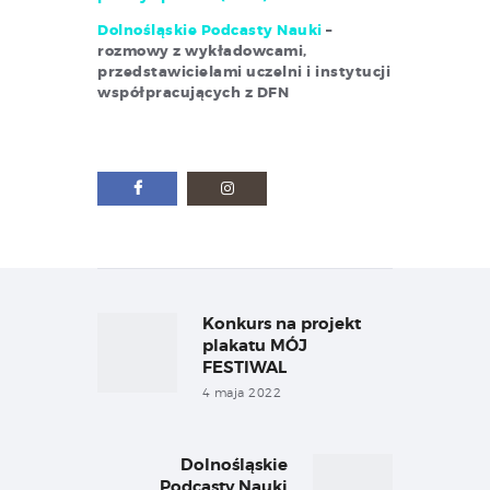
Dolnośląskie Podcasty Nauki
–
rozmowy z wykładowcami,
przedstawicielami uczelni i instytucji
współpracujących z DFN
Nawigacja
wpisu
Konkurs na projekt
Previous
post:
plakatu MÓJ
FESTIWAL
4 maja 2022
Dolnośląskie
Next
Podcasty Nauki
post: