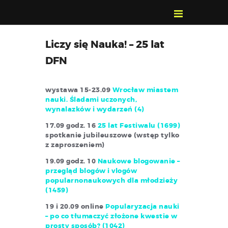
POZNAJ, POLUB,
Liczy się Nauka! – 25 lat
PAMIĘTAJ!
DFN
O FESTIWALU
PROGRAM
wystawa 15-23.09
Wrocław miastem
KONTAKT
nauki. Śladami uczonych,
wynalazków i wydarzeń (4)
WYSZUKIWARKA
WYDARZEŃ
17.09 godz. 16
25 lat Festiwalu (1699)
spotkanie jubileuszowe (wstęp tylko
z zaproszeniem)
19.09 godz. 10
Naukowe blogowanie –
przegląd blogów i vlogów
popularnonaukowych dla młodzieży
(1459)
19 i 20.09 online
Popularyzacja nauki
– po co tłumaczyć złożone kwestie w
prosty sposób? (1042)