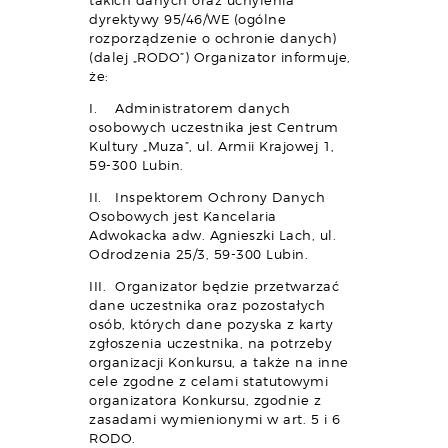
takich danych oraz uchylenia
dyrektywy 95/46/WE (ogólne
rozporządzenie o ochronie danych)
(dalej „RODO”) Organizator informuje,
że:
I. Administratorem danych
osobowych uczestnika jest Centrum
Kultury „Muza”, ul. Armii Krajowej 1,
59-300 Lubin.
II. Inspektorem Ochrony Danych
Osobowych jest Kancelaria
Adwokacka adw. Agnieszki Lach, ul.
Odrodzenia 25/3, 59-300 Lubin.
III. Organizator będzie przetwarzać
dane uczestnika oraz pozostałych
osób, których dane pozyska z karty
zgłoszenia uczestnika, na potrzeby
organizacji Konkursu, a także na inne
cele zgodne z celami statutowymi
organizatora Konkursu, zgodnie z
zasadami wymienionymi w art. 5 i 6
RODO.