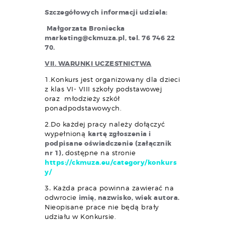
Szczegółowych informacji udziela:
Małgorzata Broniecka
marketing@ckmuza.pl
, tel. 76 746 22
70.
VII. WARUNKI UCZESTNICTWA
1.Konkurs jest organizowany dla dzieci
z klas VI- VIII szkoły podstawowej
oraz młodzieży szkół
ponadpodstawowych.
2.Do każdej pracy należy dołączyć
wypełnioną
kartę zgłoszenia i
podpisane oświadczenie (załącznik
nr 1),
dostępne na stronie
https://ckmuza.eu/category/konkurs
y/
3
.
Każda praca powinna zawierać na
odwrocie
imię, nazwisko, wiek autora.
Nieopisane prace nie będą brały
udziału w Konkursie.