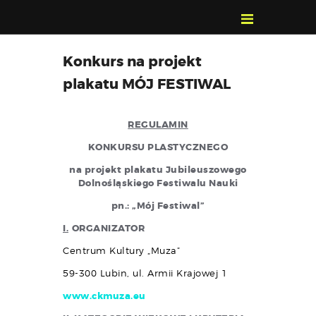
POZNAJ, POLUB,
Konkurs na projekt
PAMIĘTAJ!
plakatu MÓJ FESTIWAL
O FESTIWALU
PROGRAM
REGULAMIN
KONTAKT
KONKURSU PLASTYCZNEGO
WYSZUKIWARKA
na projekt plakatu Jubileuszowego
WYDARZEŃ
Dolnośląskiego Festiwalu Nauki
pn.: „Mój Festiwal”
I.
ORGANIZATOR
Centrum Kultury „Muza”
59-300 Lubin, ul. Armii Krajowej 1
www.ckmuza.eu