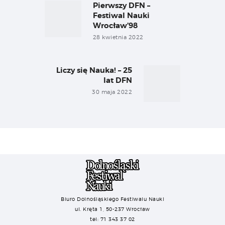
wpisu
Pierwszy DFN –
Previous
post:
Festiwal Nauki
Wrocław’98
28 kwietnia 2022
Liczy się Nauka! – 25
Next
lat DFN
post:
30 maja 2022
Biuro Dolnośląskiego Festiwalu Nauki
ul. Kręta 1, 50-237 Wrocław
tel: 71 343 37 02