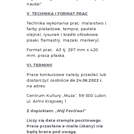
nauka!”
V. TECHNIKA I FORMAT PRAC
Technika wykonania prac: malarstwo (
farby plakatowe, tempra, pastele
olejne), rysunek ( kredki ołówkowe,
pisaki, flamastry, mazaki, markery).
Format prac: A3 tj. 297 mm x 420
mm, praca płaska.
VI. TERMINY
Prace konkursowe należy przesłać lub
dostarczyć osobiście
do
24.06.2022 r.
na adres:
Centrum Kultury „Muza”, 59-300 Lubin,
ul. Armii Krajowej 1
Z dopiskiem: „
Mój Festiwal”
Liczy się data stempla pocztowego.
Prace przesłane e-maile (skany) nie
będą brane pod uwagę.