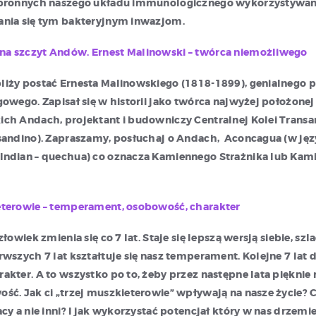
obronnych naszego układu immunologicznego wykorzystywa
ania się tym bakteryjnym inwazjom.
a szczyt Andów. Ernest Malinowski – twórca niemożliwego
iży postać Ernesta Malinowskiego (1818-1899), genialnego 
gowego. Zapisał się w historii jako twórca najwyżej położonej
ch Andach, projektant i budowniczy Centralnej Kolei Transa
sandino). Zapraszamy, posłuchaj o Andach, Aconcagua (w ję
Indian – quechua) co oznacza Kamiennego Strażnika lub Kam
eterowie – temperament, osobowość, charakter
złowiek zmienia się co 7 lat. Staje się lepszą wersją siebie, szl
rwszych 7 lat kształtuje się nasz temperament. Kolejne 7 lat 
akter. A to wszystko po to, żeby przez następne lata pięknie r
ść. Jak ci „trzej muszkieterowie” wpływają na nasze życie?
acy a nie inni? I jak wykorzystać potencjał który w nas drzemi