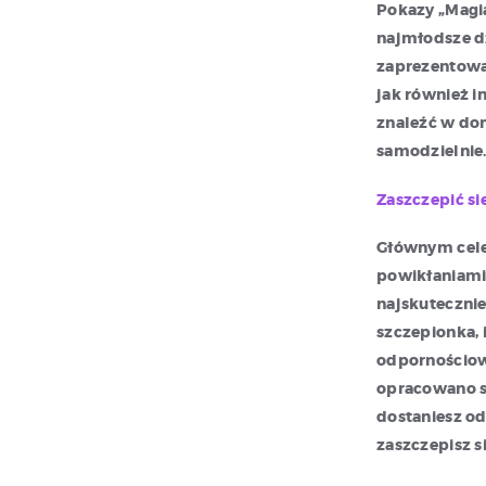
Pokazy „Magi
najmłodsze d
zaprezentowa
jak również i
znaleźć w do
samodzielnie
Zaszczepić się
Głównym cele
powikłaniami,
najskuteczni
szczepionka, 
odpornościow
opracowano sk
dostaniesz o
zaszczepisz s