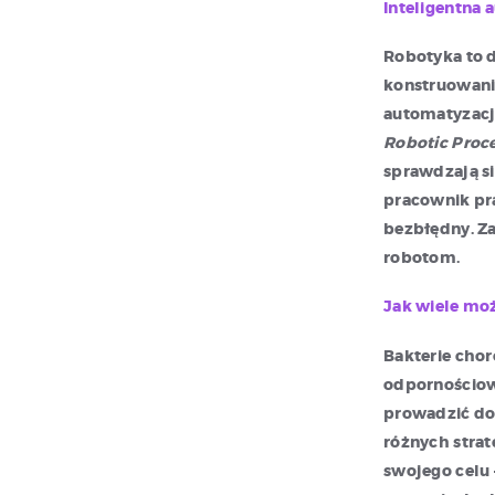
Inteligentna 
Robotyka to d
konstruowanie
automatyzacj
Robotic Proc
sprawdzają si
pracownik pra
bezbłędny. Za
robotom.
Jak wiele moż
Bakterie chor
odpornościowe
prowadzić do
różnych strat
swojego celu