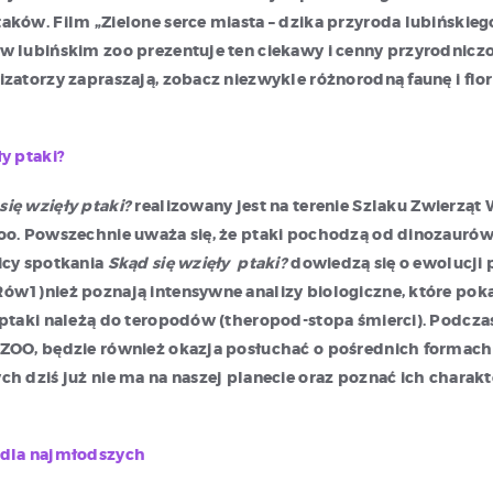
aków. Film „Zielone serce miasta – dzika przyroda lubińskieg
w lubińskim zoo prezentuje ten ciekawy i cenny przyrodnicz
izatorzy zapraszają, zobacz niezwykle różnorodną faunę i flo
ły ptaki?
się wzięły ptaki?
realizowany jest na terenie Szlaku Zwierzą
zoo. Powszechnie uważa się, że ptaki pochodzą od dinozauró
icy spotkania
Skąd się wzięły ptaki?
dowiedzą się o ewolucji
ów1)nież poznają intensywne analizy biologiczne, które pok
 ptaki należą do teropodów (theropod-stopa śmierci). Podcz
 ZOO, będzie również okazja posłuchać o pośrednich formac
ch dziś już nie ma na naszej planecie oraz poznać ich charak
 dla najmłodszych