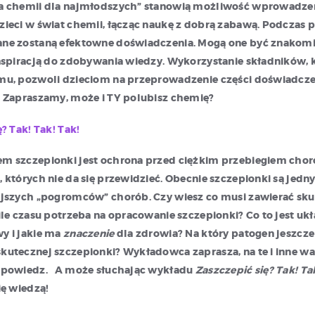
a chemii dla najmłodszych” stanowią możliwość wprowadze
zieci w świat chemii, łącząc naukę z dobrą zabawą. Podczas
ne zostaną efektowne doświadczenia. Mogą one być znakomit
nspiracją do zdobywania wiedzy. Wykorzystanie składników,
mu, pozwoli dzieciom na przeprowadzenie części doświadcz
. Zapraszamy, może i TY polubisz chemię?
? Tak! Tak! Tak!
m szczepionki jest ochrona przed ciężkim przebiegiem chor
 których nie da się przewidzieć. Obecnie szczepionki są jedn
ejszych „pogromców” chorób. Czy wiesz co musi zawierać sk
ile czasu potrzeba na opracowanie szczepionki? Co to jest uk
y i jakie ma
znaczenie
dla zdrowia? Na który patogen jeszcze
utecznej szczepionki? Wykładowca zaprasza, na te i inne wa
dpowiedz. A może słuchając wykładu
Zaszczepić się? Tak! Ta
ię wiedzą!