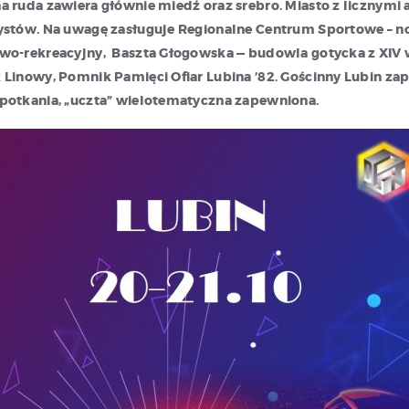
a ruda zawiera głównie miedź oraz srebro. Miasto z licznymi 
rystów. Na uwagę zasługuje Regionalne Centrum Sportowe – 
owo-rekreacyjny, Baszta Głogowska — budowla gotycka z XIV 
 Linowy, Pomnik Pamięci Ofiar Lubina ’82. Gościnny Lubin zap
potkania, „uczta” wielotematyczna zapewniona.