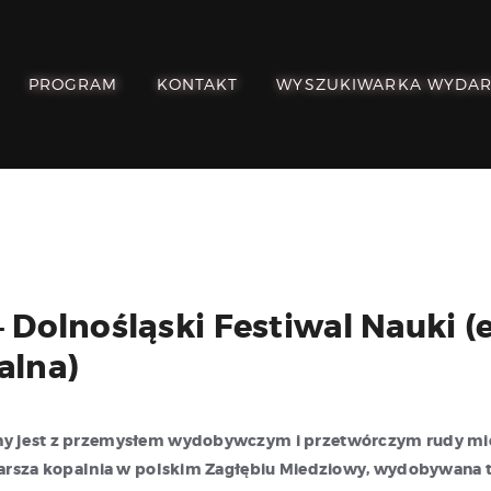
POZNAJ, POLUB,
PAMIĘTAJ!
PROGRAM
KONTAKT
WYSZUKIWARKA WYDA
O FESTIWALU
PROGRAM
KONTAKT
WYSZUKIWARKA
WYDARZEŃ
– Dolnośląski Festiwal Nauki (
alna)
ny jest z przemysłem wydobywczym i przetwórczym rudy mie
starsza kopalnia w polskim Zagłębiu Miedziowy, wydobywana