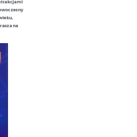
atrakcjami
nowoczesny
wieku,
rasza na