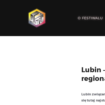
O FESTIWALU
Lubin 
region
Lubin związa
się tutaj naj