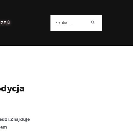
Szukaj:
RZEŃ
edycja
dzi. Znajduje
 tam