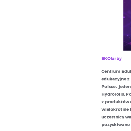
EKOfarby
Centrum Eduka
edukacyjne z 
Polsce, jeden
Hydrololis. P
z produktów c
wielokrotnie 
uczestnicy wa
pozyskiwano 