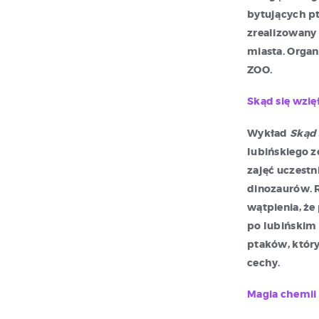
bytujących pt
zrealizowany 
miasta. Organ
ZOO.
Skąd się wzię
Wykład
Skąd 
lubińskiego 
zajęć uczestn
dinozaurów. R
wątpienia, że
po lubińskim
ptaków, który
cechy.
Magia chemii