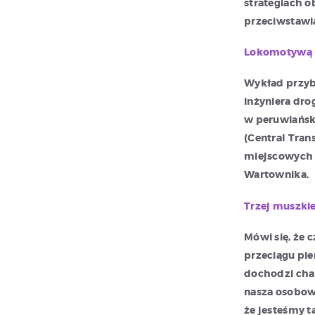
strategiach 
przeciwstawi
Lokomotywą n
Wykład przybl
inżyniera dro
w peruwiański
(Central Tran
miejscowych 
Wartownika.
Trzej muszki
Mówi się, że c
przeciągu pie
dochodzi char
nasza osobowo
że jesteśmy t