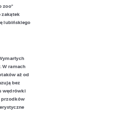
o zoo”
o zakątek
rę lubińskiego
t Wymarłych
w. W ramach
 ptaków aż od
azują bez
as wędrówki
h przodków
terystyczne