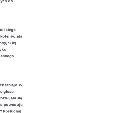
nych do
polskiego
 kolei świata
ndyjskiej
zyku
iennego
achetnieje. W
do głosu
ozwijała się
 Co powoduje,
e? Posłuchaj