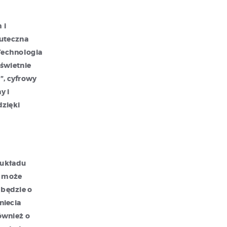
 i
kuteczna
Technologia
świetnie
”, cyfrowy
y i
dzięki
 układu
, może
będzie o
niecia
ównież o