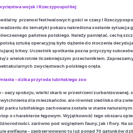
wycięstwa wojsk I Rzeczypospolitej
dialny przenosi festiwalowych gości w czasy I Rzeczypospol
wadzeniu do tematyki pokazu nakreślona zostanie sytuacja 
 ówczesnego państwa polskiego. Należy pamiętać, cechą szc
polską sztukę operacyjną było dążenie do stoczenia decydują
ującej bitwy. Uczestnik spotkania pozna przyczyny sukcesó
tej
z wielokrotnie liczebniejszym przeciwnikiem. Zapraszamy
pektakularnych zwycięstwach polskiego oręża.
 miasta – dzika przyroda lubińskiego zoo
e – oazy spokoju, wielki skarb w przestrzeni zurbanizowanej, 
 wytchnienia dla mieszkańców, ale również siedlisko dla zwierz
ść parku lubińskiego zachowana została w stanie naturalnym 
top o charakterze łęgowym. Wyjątkowość tego obszaru opier
óżnorodności, zarówno pod względem fauny, jak i flory. Na s
uje awifauna – zaobserwowano tu już ponad 70 gatunków dzi