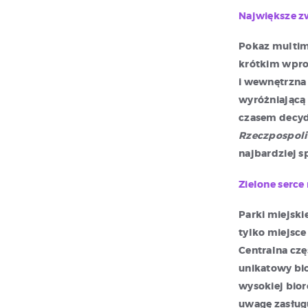
Największe z
Pokaz multime
krótkim wpro
i wewnętrzna
wyróżniającą 
czasem decyd
Rzeczpospoli
najbardziej s
Zielone serce
Parki miejski
tylko miejsce
Centralna czę
unikatowy bio
wysokiej bior
uwagę zasług