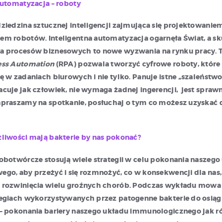
automatyzacja – roboty
ziedzina sztucznej inteligencji zajmująca się projektowaniem
m robotów. Inteligentna automatyzacja ogarnęła Świat, a s
a procesów biznesowych to nowe wyzwania na rynku pracy. 
ess Automation
(RPA) pozwala tworzyć cyfrowe roboty, które 
ę w zadaniach biurowych i nie tylko. Panuje istne „szaleństwo
cuje jak człowiek, nie wymaga żadnej ingerencji, jest sprawn
praszamy na spotkanie, posłuchaj o tym co możesz uzyskać 
liwości mają bakterie by nas pokonać?
obotwórcze stosują wiele strategii w celu pokonania naszego
go, aby przeżyć i się rozmnożyć, co w konsekwencji dla nas
 rozwinięcia wielu groźnych chorób. Podczas wykładu mowa 
egiach wykorzystywanych przez patogenne bakterie do osiąg
 – pokonania bariery naszego układu immunologicznego jak r