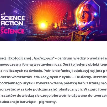
cji Ekologicznej „
Hydropolis
” – centrum wiedzy o wodzie ł
nowoczesną formą wystawienniczą. Jest to jedyny obiekt teg
 z nielicznych na świecie. Pełnienie funkcji edukacyjnej jest 
odczas warsztatów edukacyjnych z cyklu – EKOfarby, uczestn
odziennego użytku stworzą własną paletkę farb, z której mo
korzystać w szkole podczas zajęć plastycznych. W części teo
rsztatów dowiedzą się czego pierwotnie używano do tworzeni
substancje barwiące – pigmenty.