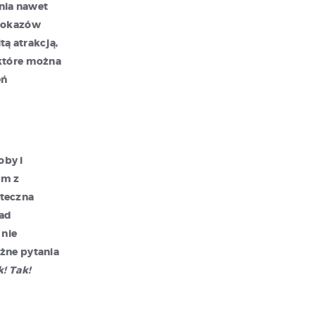
nia nawet
 pokazów
ą atrakcją,
 które można
eń
oby i
ym z
uteczna
ład
 nie
żne pytania
k! Tak!