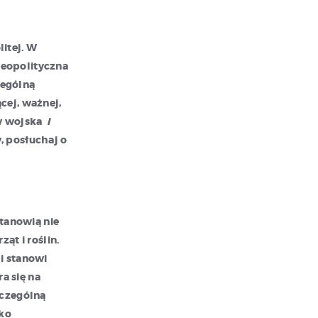
itej. W
geopolityczna
zególną
cej, ważnej,
w wojska
I
, posłuchaj o
stanowią nie
ąt i roślin.
i stanowi
a się na
zczególną
ko