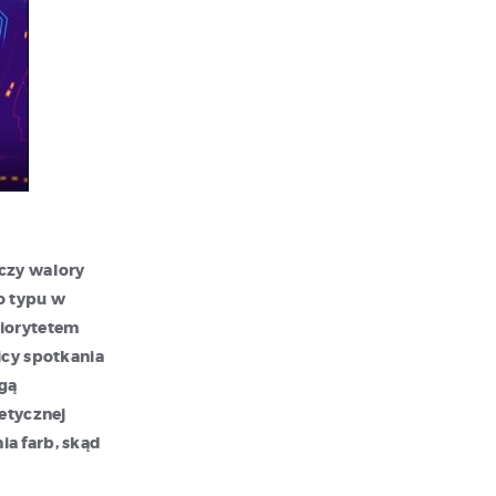
ączy walory
o typu w
priorytetem
icy spotkania
gą
retycznej
a farb, skąd