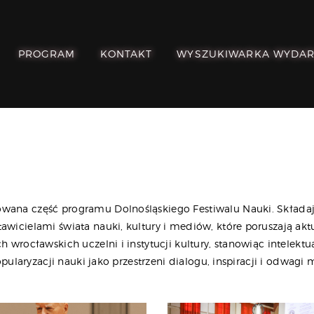
POZNAJ, POLUB,
PAMIĘTAJ!
PROGRAM
KONTAKT
WYSZUKIWARKA WYDA
O FESTIWALU
PROGRAM
KONTAKT
WYSZUKIWARKA
WYDARZEŃ
ana część programu Dolnośląskiego Festiwalu Nauki. Składają 
awicielami świata nauki, kultury i mediów, które poruszają akt
 wrocławskich uczelni i instytucji kultury, stanowiąc intelektua
opularyzacji nauki jako przestrzeni dialogu, inspiracji i odwagi 