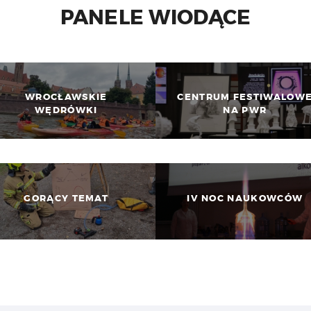
PANELE WIODĄCE
WROCŁAWSKIE
CENTRUM FESTIWALOW
WĘDRÓWKI
NA PWR
GORĄCY TEMAT
IV NOC NAUKOWCÓW