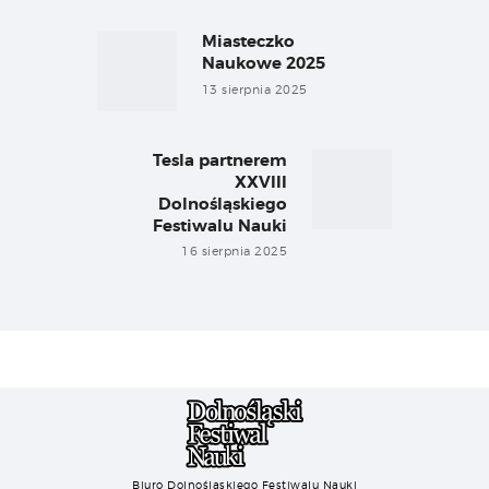
Nawigacja
wpisu
Miasteczko
Previous
post:
Naukowe 2025
13 sierpnia 2025
Tesla partnerem
Next
XXVIII
post:
Dolnośląskiego
Festiwalu Nauki
16 sierpnia 2025
Biuro Dolnośląskiego Festiwalu Nauki