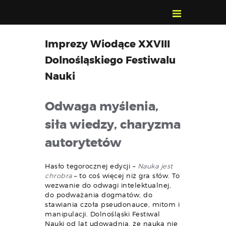
POZNAJ, POLUB,
Imprezy Wiodące XXVIII
PAMIĘTAJ!
Dolnośląskiego Festiwalu
O FESTIWALU
Nauki
PROGRAM
KONTAKT
Odwaga myślenia,
WYSZUKIWARKA
siła wiedzy, charyzma
WYDARZEŃ
autorytetów
Hasło tegorocznej edycji –
Nauka jest
chrobra
– to coś więcej niż gra słów. To
wezwanie do odwagi intelektualnej,
do podważania dogmatów, do
stawiania czoła pseudonauce, mitom i
manipulacji. Dolnośląski Festiwal
Nauki od lat udowadnia, że nauka nie