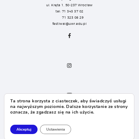
ul. Kręta 1, 50-237 Wrocław
tel: 71 343 37 02
71 323 08 29
festiwal@uwr.edu.pl
Ta strona korzysta z ciasteczek, aby świadczyć usługi
na najwyższym poziomie. Dalsze korzystanie ze strony
oznacza, że zgadzasz się na ich użycie.
Dla Sponsorów
Dla Mediów
Akceptuj
Ustawienia
Dla Organizatorów
FAQ