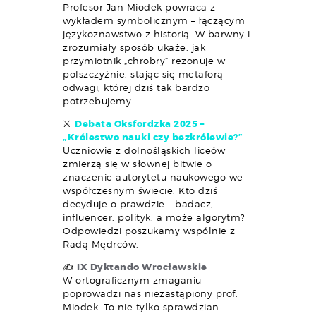
Profesor Jan Miodek powraca z
wykładem symbolicznym – łączącym
językoznawstwo z historią. W barwny i
zrozumiały sposób ukaże, jak
przymiotnik „chrobry” rezonuje w
polszczyźnie, stając się metaforą
odwagi, której dziś tak bardzo
potrzebujemy.
⚔️
Debata Oksfordzka 2025 –
„Królestwo nauki czy bezkrólewie?”
Uczniowie z dolnośląskich liceów
zmierzą się w słownej bitwie o
znaczenie autorytetu naukowego we
współczesnym świecie. Kto dziś
decyduje o prawdzie – badacz,
influencer, polityk, a może algorytm?
Odpowiedzi poszukamy wspólnie z
Radą Mędrców.
✍️
IX Dyktando Wrocławskie
W ortograficznym zmaganiu
poprowadzi nas niezastąpiony prof.
Miodek. To nie tylko sprawdzian