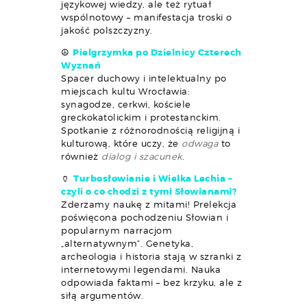
językowej wiedzy, ale też rytuał
wspólnotowy – manifestacja troski o
jakość polszczyzny.
☮️
Pielgrzymka po Dzielnicy Czterech
Wyznań
Spacer duchowy i intelektualny po
miejscach kultu Wrocławia:
synagodze, cerkwi, kościele
greckokatolickim i protestanckim.
Spotkanie z różnorodnością religijną i
kulturową, które uczy, że
odwaga
to
również
dialog i szacunek
.
🏺
Turbosłowianie i Wielka Lechia –
czyli o co chodzi z tymi Słowianami?
Zderzamy naukę z mitami! Prelekcja
poświęcona pochodzeniu Słowian i
popularnym narracjom
„alternatywnym”. Genetyka,
archeologia i historia stają w szranki z
internetowymi legendami. Nauka
odpowiada faktami – bez krzyku, ale z
siłą argumentów.