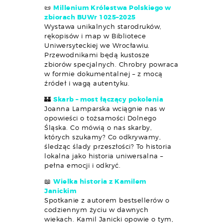
📜
Millenium Królestwa Polskiego w
zbiorach BUWr 1025–2025
Wystawa unikalnych starodruków,
rękopisów i map w Bibliotece
Uniwersyteckiej we Wrocławiu.
Przewodnikami będą kustosze
zbiorów specjalnych. Chrobry powraca
w formie dokumentalnej – z mocą
źródeł i wagą autentyku.
🏰
Skarb – most łączący pokolenia
Joanna Lamparska wciągnie nas w
opowieści o tożsamości Dolnego
Śląska. Co mówią o nas skarby,
których szukamy? Co odkrywamy,
śledząc ślady przeszłości? To historia
lokalna jako historia uniwersalna –
pełna emocji i odkryć.
📖
Wielka historia z Kamilem
Janickim
Spotkanie z autorem bestsellerów o
codziennym życiu w dawnych
wiekach. Kamil Janicki opowie o tym,