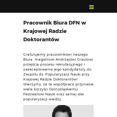
POZNAJ, POLUB,
Pracownik Biura DFN w
PAMIĘTAJ!
Krajowej Radzie
O FESTIWALU
Doktorantów
PROGRAM
KONTAKT
Gratulujemy pracownikowi naszego
WYSZUKIWARKA
Biura, magistrowi Andrzejowi Graulowi
WYDARZEŃ
przejścia procesu rekrutacyjnego i
zaakceptowania jego kandydatury do
Zespołu ds. Popularyzacji Nauki przy
Krajowej Radzie Doktorantów!
Wierzymy, że ta współpraca przyniesie
wiele korzyści Dolnośląskiemu
Festiwalowi Nauki oraz samej idei
popularyzacji wiedzy.