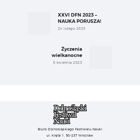
Nawigacja
wpisu
XXVI DFN 2023 –
Previous
post:
NAUKA PORUSZA!
24 lutego 2023
Życzenia
Next
wielkanocne
post:
5 kwietnia 2023
Biuro Dolnośląskiego Festiwalu Nauki
ul. Kręta 1, 50-237 Wrocław