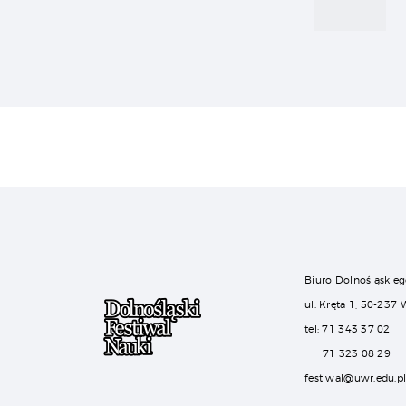
Biuro Dolnośląskieg
ul. Kręta 1, 50-237
tel: 71 343 37 02
71 323 08 29
festiwal@uwr.edu.p