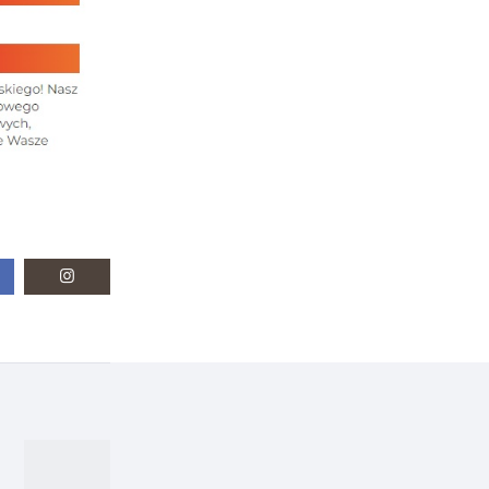
Next
post: