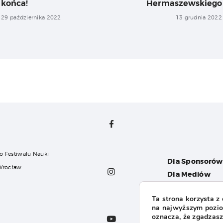
końca!
Hermaszewskiego
29 października 2022
13 grudnia 2022
o Festiwalu Nauki
Dla Sponsorów
 Wrocław
Dla Mediów
Dla Organizat
Ta strona korzysta z
FAQ
na najwyższym poziom
l
oznacza, że zgadzasz 