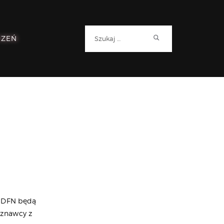
Szukaj:
RZEŃ
. DFN będą
oznawcy z