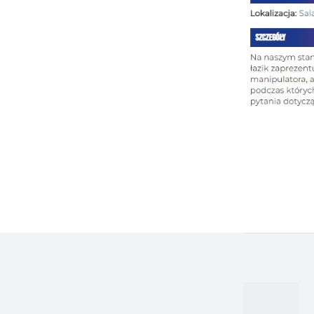
Naw
wpi