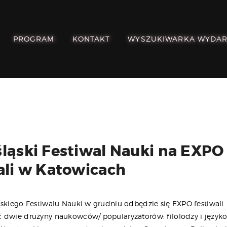
POZNAJ, POLUB,
PAMIĘTAJ!
PROGRAM
KONTAKT
WYSZUKIWARKA WYDA
O FESTIWALU
PROGRAM
KONTAKT
WYSZUKIWARKA
WYDARZEŃ
ląski Festiwal Nauki na EXPO
ali w Katowicach
ąskiego Festiwalu Nauki w grudniu odbędzie się EXPO festiwali
 dwie drużyny naukowców/ popularyzatorów: filolodzy i język