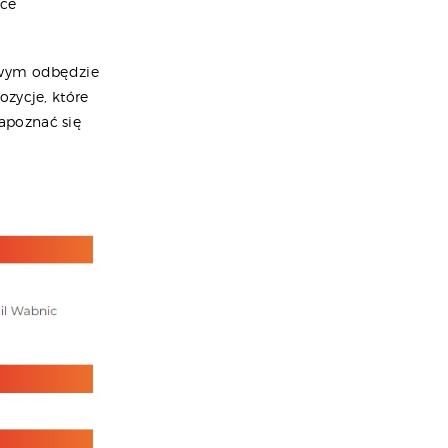
ice
wym odbędzie
ozycje, które
apoznać się