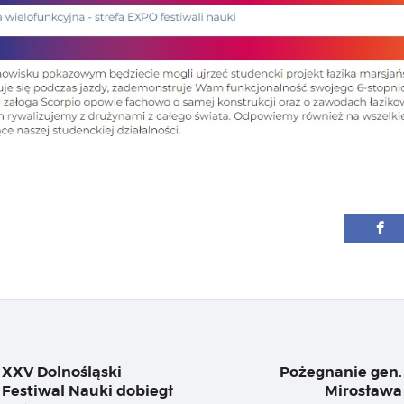
igacja
su
XXV Dolnośląski
Pożegnanie gen.
Previous
Festiwal Nauki dobiegł
Mirosława
post: