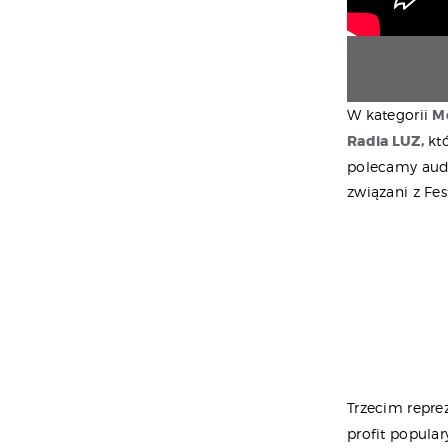
W kategorii
M
Radia LUZ,
któ
polecamy audy
związani z Fe
Trzecim repre
profit popular