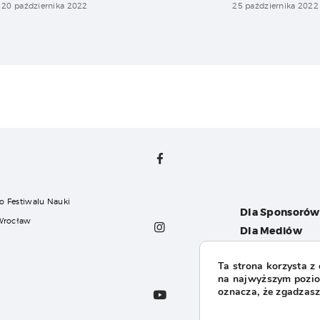
20 października 2022
25 października 2022
o Festiwalu Nauki
Dla Sponsorów
 Wrocław
Dla Mediów
Dla Organizat
Ta strona korzysta z
FAQ
na najwyższym poziom
l
oznacza, że zgadzasz 