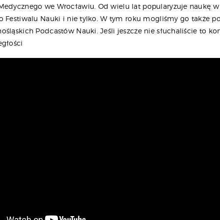
Medycznego we Wrocławiu. Od wielu lat popularyzuje naukę 
o Festiwalu Nauki i nie tylko. W tym roku mogliśmy go także p
śląskich Podcastów Nauki. Jeśli jeszcze nie słuchaliście to ko
egłości