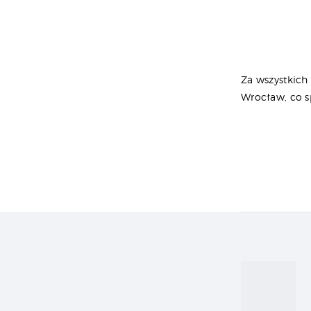
Za wszystkich
Wrocław, co s
Naw
wpi