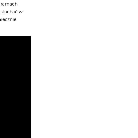
w ramach
osłuchać w
niecznie