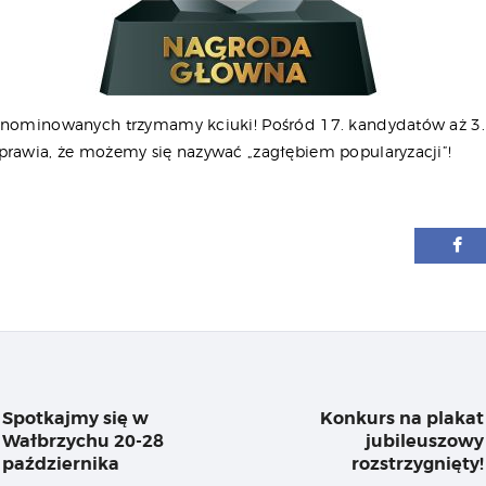
 nominowanych trzymamy kciuki! Pośród 17. kandydatów aż 3.
prawia, że możemy się nazywać „zagłębiem popularyzacji”!
igacja
su
Spotkajmy się w
Konkurs na plakat
Previous
Wałbrzychu 20-28
jubileuszowy
post:
października
rozstrzygnięty!