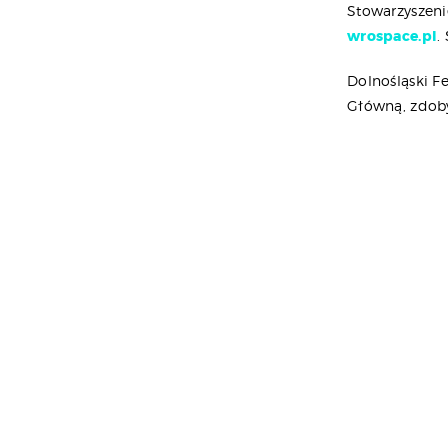
Stowarzyszenie
wrospace.pl
.
Dolnośląski F
Główną, zdob