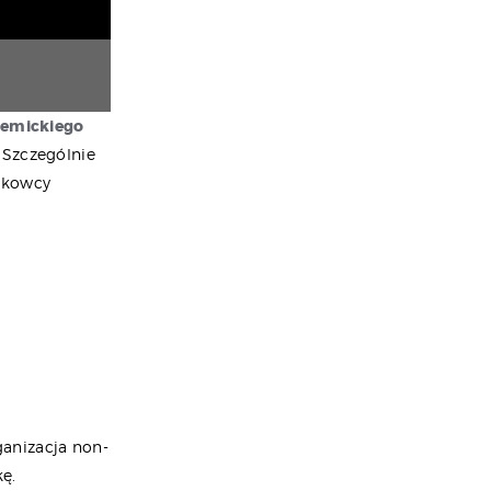
emickiego
 Szczególnie
aukowcy
ganizacja non-
kę.