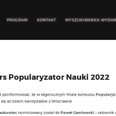
POZNAJ, POLUB,
PAMIĘTAJ!
PROGRAM
KONTAKT
WYSZUKIWARKA WYDA
O FESTIWALU
PROGRAM
KONTAKT
WYSZUKIWARKA
WYDARZEŃ
s Popularyzator Nauki 2022
t poinformować, że w tegorocznym finale konkursu
Popularyz
 się aż trzech kandydatów z Wrocławia!
aukowiec
nominowany został
dr Paweł Gawłowski
– ratownik