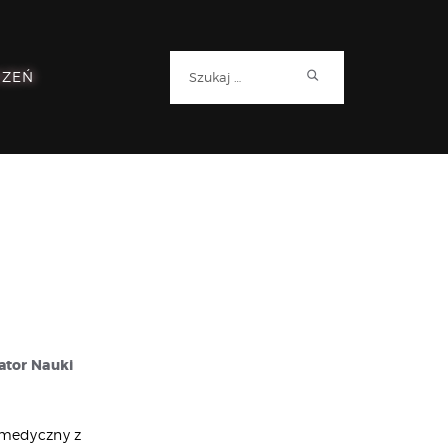
Szukaj:
RZEŃ
ator Nauki
 medyczny z