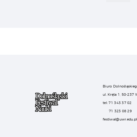
Biuro Dolnośląskieg
ul. Kręta 1, 50-237
tel: 71 343 37 02
71 323 08 29
festiwal@uwr.edu.p