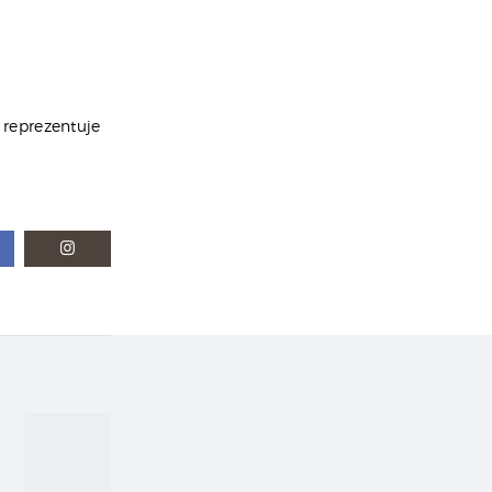
 reprezentuje
Next
post: