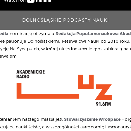
DOLNOŚLĄSKIE PODCASTY NAUKI
edia
nominację otrzymała
Redakcja Popularnonaukowa Akad
re patronuje Dolnośląskiemu Festiwalowi Nauki od 2010 roku.
cję Na Synapsach, w której niejednokrotnie głos zabierają n
stiwalem.
zentantem naszego miasta jest
Stowarzyszenie WroSpace
– or
yzująca nauki ścisłe, a w szczególności astronomię i astronauty