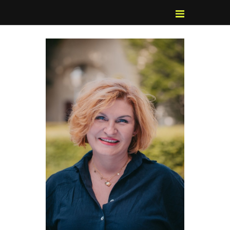
POZNAJ, POLUB,
PAMIĘTAJ!
O FESTIWALU
PROGRAM
KONTAKT
WYSZUKIWARKA
WYDARZEŃ