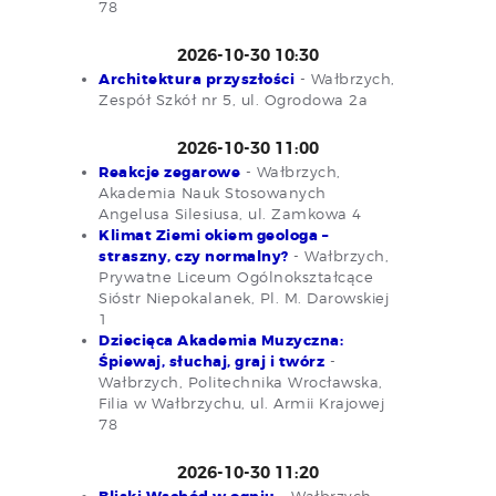
78
2026-10-30 10:30
Architektura przyszłości
- Wałbrzych,
Zespół Szkół nr 5, ul. Ogrodowa 2a
2026-10-30 11:00
Reakcje zegarowe
- Wałbrzych,
Akademia Nauk Stosowanych
Angelusa Silesiusa, ul. Zamkowa 4
Klimat Ziemi okiem geologa –
straszny, czy normalny?
- Wałbrzych,
Prywatne Liceum Ogólnokształcące
Sióstr Niepokalanek, Pl. M. Darowskiej
1
Dziecięca Akademia Muzyczna:
Śpiewaj, słuchaj, graj i twórz
-
Wałbrzych, Politechnika Wrocławska,
Filia w Wałbrzychu, ul. Armii Krajowej
78
2026-10-30 11:20
- Wałbrzych,