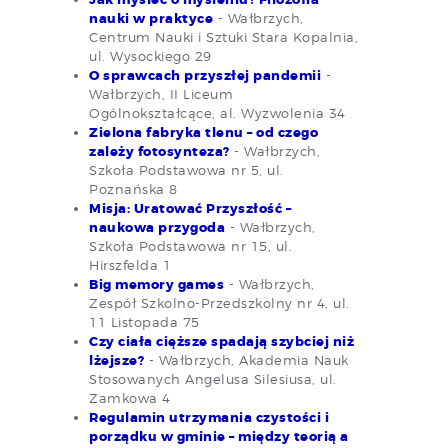
nauki w praktyce
- Wałbrzych,
Centrum Nauki i Sztuki Stara Kopalnia,
ul. Wysockiego 29
O sprawcach przyszłej pandemii
-
Wałbrzych, II Liceum
Ogólnokształcące, al. Wyzwolenia 34
Zielona fabryka tlenu – od czego
zależy fotosynteza?
- Wałbrzych,
Szkoła Podstawowa nr 5, ul.
Poznańska 8
Misja: Uratować Przyszłość –
naukowa przygoda
- Wałbrzych,
Szkoła Podstawowa nr 15, ul.
Hirszfelda 1
Big memory games
- Wałbrzych,
Zespół Szkolno-Przedszkolny nr 4, ul.
11 Listopada 75
Czy ciała cięższe spadają szybciej niż
lżejsze?
- Wałbrzych, Akademia Nauk
Stosowanych Angelusa Silesiusa, ul.
Zamkowa 4
Regulamin utrzymania czystości i
porządku w gminie – między teorią a