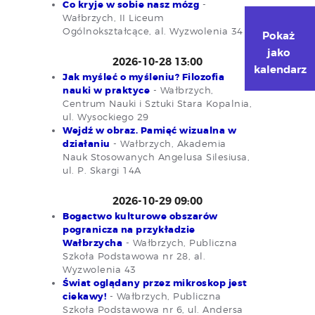
Co kryje w sobie nasz mózg
-
Wałbrzych, II Liceum
Ogólnokształcące, al. Wyzwolenia 34
Pokaż 
jako 
2026-10-28 13:00
kalendarz
Jak myśleć o myśleniu? Filozofia
nauki w praktyce
- Wałbrzych,
Centrum Nauki i Sztuki Stara Kopalnia,
ul. Wysockiego 29
Wejdź w obraz. Pamięć wizualna w
działaniu
- Wałbrzych, Akademia
Nauk Stosowanych Angelusa Silesiusa,
ul. P. Skargi 14A
2026-10-29 09:00
Bogactwo kulturowe obszarów
pogranicza na przykładzie
Wałbrzycha
- Wałbrzych, Publiczna
Szkoła Podstawowa nr 28, al.
Wyzwolenia 43
Świat oglądany przez mikroskop jest
ciekawy!
- Wałbrzych, Publiczna
Szkoła Podstawowa nr 6, ul. Andersa