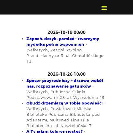
POZNAJ, POLUB,
PAMIĘTAJ!
O FESTIWALU
2026-10-19 00:00
Zapach, dotyk, pamięć – tworzymy
PROGRAM
mydełka pełne wspomnień
-
KONTAKT
Wałbrzych, Zespół Szkolno-
Przedszkolny nr 3, ul. Chałubińskiego
WYSZUKIWARKA
13
WYDARZEŃ
2026-10-26 10:00
Spacer przyrodniczy – drzewa wokół
nas, rozpoznawanie gatunków
-
Wałbrzych, Publiczna Szkoła
Podstawowa nr 28, al. Wyzwolenia 43
Obudź drzemiącą w Tobie opowieść!
-
Wałbrzych, Powiatowa i Miejska
Biblioteka Publiczna Biblioteka pod
Atlantami, Multimedialna Filia
Biblioteczna, ul. Kasztelańska 7
A Ty jakim kolorem jesteś?
-