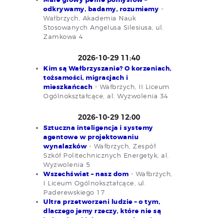
odkrywamy, badamy, rozumiemy
-
Wałbrzych, Akademia Nauk
Stosowanych Angelusa Silesiusa, ul.
Zamkowa 4
2026-10-29 11:40
Kim są Wałbrzyszanie? O korzeniach,
tożsamości, migracjach i
mieszkańcach
- Wałbrzych, II Liceum
Ogólnokształcące, al. Wyzwolenia 34
2026-10-29 12:00
Sztuczna inteligencja i systemy
agentowe w projektowaniu
wynalazków
- Wałbrzych, Zespół
Szkół Politechnicznych Energetyk, al.
Wyzwolenia 5
Wszechświat – nasz dom
- Wałbrzych,
I Liceum Ogólnokształcące, ul.
Paderewskiego 17
Ultra przetworzeni ludzie – o tym,
dlaczego jemy rzeczy, które nie są