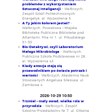
problemów z wykorzystaniem
Sztucznej Inteligencji
- Wałbrzych,
Zespół Szkół Politechnicznych
Energetyk, al. Wyzwolenia 5
A Ty jakim kolorem jesteś?
-
Wałbrzych, Powiatowa i Miejska
Biblioteka Publiczna Biblioteka pod
Atlantami, Filia nr 1, ul. Piłsudskiego
51-53
Bio-Detektywi, czyli Laboratorium
Małego Mikrobiologa
- Wałbrzych,
Publiczna Szkoła Podstawowa nr 28,
al. Wyzwolenia 43
Kiedy emocje stają się
przewodnikiem po świecie potrzeb i
wartości
- Wałbrzych, Akademia Nauk
Stosowanych Angelusa Silesiusa, ul.
Zamkowa 4
2026-10-29 10:50
Trzmiel – mały owad, wielka rola w
przyrodzie
- Wałbrzych, Zespół
Szkolno-Przedszkolny Nr 7, ul. Główna