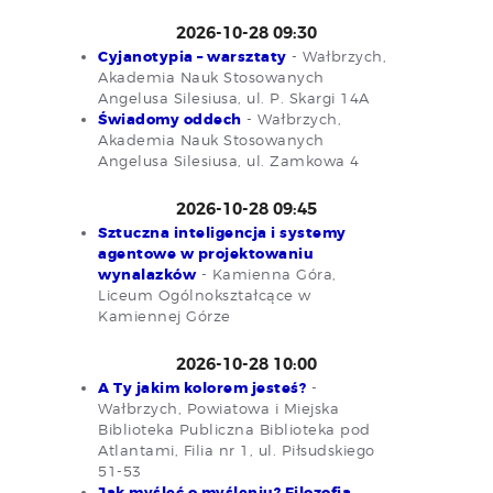
2026-10-28 09:30
Cyjanotypia – warsztaty
- Wałbrzych,
Akademia Nauk Stosowanych
Angelusa Silesiusa, ul. P. Skargi 14A
Świadomy oddech
- Wałbrzych,
Akademia Nauk Stosowanych
Angelusa Silesiusa, ul. Zamkowa 4
2026-10-28 09:45
Sztuczna inteligencja i systemy
agentowe w projektowaniu
wynalazków
- Kamienna Góra,
Liceum Ogólnokształcące w
Kamiennej Górze
2026-10-28 10:00
A Ty jakim kolorem jesteś?
-
Wałbrzych, Powiatowa i Miejska
Biblioteka Publiczna Biblioteka pod
Atlantami, Filia nr 1, ul. Piłsudskiego
51-53
Jak myśleć o myśleniu? Filozofia