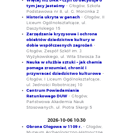
Więcej niż DNA – czyli co decyduje o
tym jacy jesteśmy
- Głogów, Szkoła
Podstawowa nr 8, ul. G. Morcinka 2
Historia ukryta w genach
- Głogów, II
Liceum Ogólnokształcące, ul.
Daszyńskiego 15
Zarządzanie kryzysowe i ochrona
obiektów dziedzictwa kultury w
dobie współczesnych zagrożeń
-
Głogów, Zespół Szkół im. J.
Wyżykowskiego, ul. Wita Stwosza 3a
Nauka w służbie sztuki – jak chemia
pomaga zrozumieć, chronić i
przywracać dziedzictwo kulturowe
-
Głogów, I Liceum Ogólnokształcące,
ul. Jedności Robotniczej 10
Centrum Powiadamiania
Ratunkowego DUW
- Głogów,
Państwowa Akademia Nauk
Stosowanych, ul. Piotra Skargi 5
2026-10-06 10:30
Obrona Głogowa w 1109 r.
- Głogów,
Muzeum Archeologiczno-Historyczne,