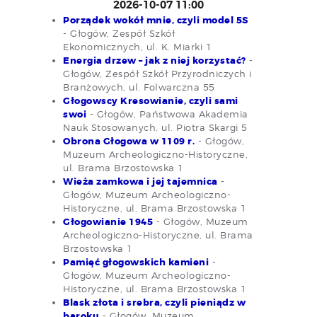
2026-10-07 11:00
Porządek wokół mnie, czyli model 5S
- Głogów, Zespół Szkół
Ekonomicznych, ul. K. Miarki 1
Energia drzew – jak z niej korzystać?
-
Głogów, Zespół Szkół Przyrodniczych i
Branżowych, ul. Folwarczna 55
Głogowscy Kresowianie, czyli sami
swoi
- Głogów, Państwowa Akademia
Nauk Stosowanych, ul. Piotra Skargi 5
Obrona Głogowa w 1109 r.
- Głogów,
Muzeum Archeologiczno-Historyczne,
ul. Brama Brzostowska 1
Wieża zamkowa i jej tajemnica
-
Głogów, Muzeum Archeologiczno-
Historyczne, ul. Brama Brzostowska 1
Głogowianie 1945
- Głogów, Muzeum
Archeologiczno-Historyczne, ul. Brama
Brzostowska 1
Pamięć głogowskich kamieni
-
Głogów, Muzeum Archeologiczno-
Historyczne, ul. Brama Brzostowska 1
Blask złota i srebra, czyli pieniądz w
baroku
- Głogów, Muzeum