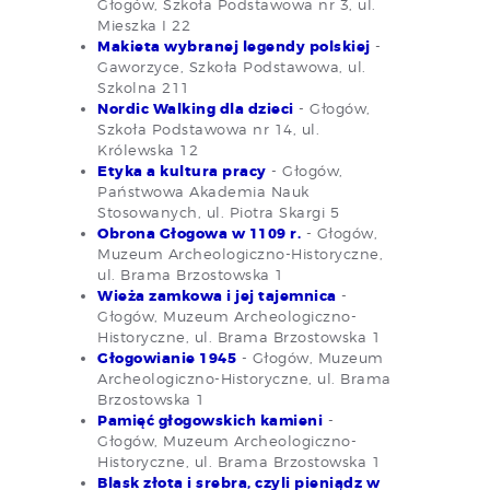
Głogów, Szkoła Podstawowa nr 3, ul.
Mieszka I 22
Makieta wybranej legendy polskiej
-
Gaworzyce, Szkoła Podstawowa, ul.
Szkolna 211
Nordic Walking dla dzieci
- Głogów,
Szkoła Podstawowa nr 14, ul.
Królewska 12
Etyka a kultura pracy
- Głogów,
Państwowa Akademia Nauk
Stosowanych, ul. Piotra Skargi 5
Obrona Głogowa w 1109 r.
- Głogów,
Muzeum Archeologiczno-Historyczne,
ul. Brama Brzostowska 1
Wieża zamkowa i jej tajemnica
-
Głogów, Muzeum Archeologiczno-
Historyczne, ul. Brama Brzostowska 1
Głogowianie 1945
- Głogów, Muzeum
Archeologiczno-Historyczne, ul. Brama
Brzostowska 1
Pamięć głogowskich kamieni
-
Głogów, Muzeum Archeologiczno-
Historyczne, ul. Brama Brzostowska 1
Blask złota i srebra, czyli pieniądz w