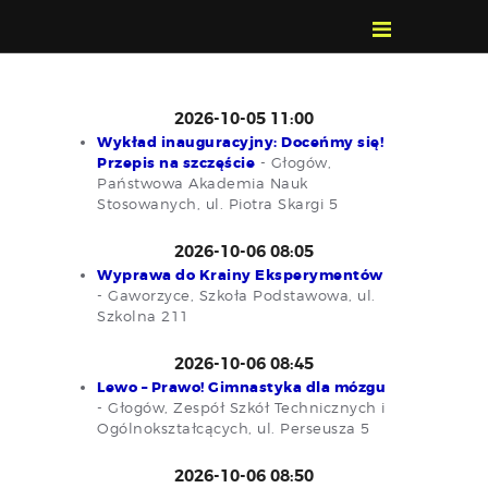
POZNAJ, POLUB,
PAMIĘTAJ!
O FESTIWALU
2026-10-05 11:00
Wykład inauguracyjny: Doceńmy się!
PROGRAM
Przepis na szczęście
- Głogów,
KONTAKT
Państwowa Akademia Nauk
Stosowanych, ul. Piotra Skargi 5
WYSZUKIWARKA
WYDARZEŃ
2026-10-06 08:05
Wyprawa do Krainy Eksperymentów
- Gaworzyce, Szkoła Podstawowa, ul.
Szkolna 211
2026-10-06 08:45
Lewo – Prawo! Gimnastyka dla mózgu
- Głogów, Zespół Szkół Technicznych i
Ogólnokształcących, ul. Perseusza 5
2026-10-06 08:50