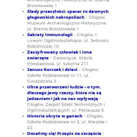
Brzostowska 1
Ślady przeszłości: spacer to dawnych
głogowskich nekropoliach
- Głogów,
Muzeum Archeologiczno-Historyczne,
ul. Brama Brzostowska 1
Sekrety Immunologii
- Głogów, I
Liceum Ogólnokształcące, ul. Jedności
Robotniczej 10
Zaszyfrowany człowiek i inne
zwierzęta
- Gaworzyce, Szkoła
Podstawowa, ul. Szkolna 211
Janusz Korczak i dzieci
- Głogów,
Szkoła Podstawowa nr 11, ul.
Gwiaździsta 2
Ultra przetworzeni ludzie – o tym,
dlaczego jemy rzeczy, które nie są
jedzeniem i jak na nas wpływają
-
Głogów, Zespół Szkół Technicznych i
Ogólnokształcących, ul. Perseusza 5
Historia ukryta w genach
- Głogów,
Szkoła Podstawowa nr 3, ul. Mieszka I
22
Doceńmy się! Przepis na szczęście
-