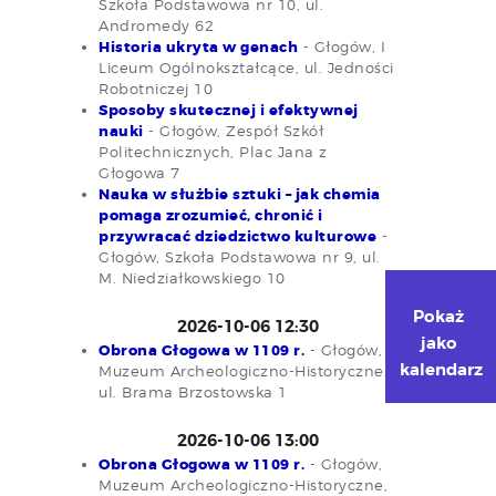
Szkoła Podstawowa nr 10, ul.
Andromedy 62
Historia ukryta w genach
- Głogów, I
Liceum Ogólnokształcące, ul. Jedności
Robotniczej 10
Sposoby skutecznej i efektywnej
nauki
- Głogów, Zespół Szkół
Politechnicznych, Plac Jana z
Głogowa 7
Nauka w służbie sztuki – jak chemia
pomaga zrozumieć, chronić i
przywracać dziedzictwo kulturowe
-
Głogów, Szkoła Podstawowa nr 9, ul.
M. Niedziałkowskiego 10
Pokaż 
2026-10-06 12:30
jako 
Obrona Głogowa w 1109 r.
- Głogów,
kalendarz
Muzeum Archeologiczno-Historyczne,
ul. Brama Brzostowska 1
2026-10-06 13:00
Obrona Głogowa w 1109 r.
- Głogów,
Muzeum Archeologiczno-Historyczne,