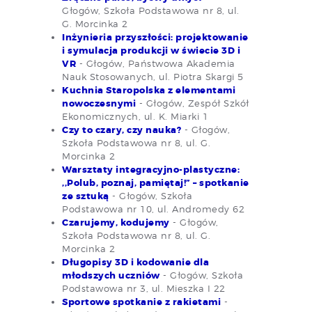
Głogów, Szkoła Podstawowa nr 8, ul.
G. Morcinka 2
Inżynieria przyszłości: projektowanie
i symulacja produkcji w świecie 3D i
VR
- Głogów, Państwowa Akademia
Nauk Stosowanych, ul. Piotra Skargi 5
Kuchnia Staropolska z elementami
nowoczesnymi
- Głogów, Zespół Szkół
Ekonomicznych, ul. K. Miarki 1
Czy to czary, czy nauka?
- Głogów,
Szkoła Podstawowa nr 8, ul. G.
Morcinka 2
Warsztaty integracyjno-plastyczne:
,,Polub, poznaj, pamiętaj!” – spotkanie
ze sztuką
- Głogów, Szkoła
Podstawowa nr 10, ul. Andromedy 62
Czarujemy, kodujemy
- Głogów,
Szkoła Podstawowa nr 8, ul. G.
Morcinka 2
Długopisy 3D i kodowanie dla
młodszych uczniów
- Głogów, Szkoła
Podstawowa nr 3, ul. Mieszka I 22
Sportowe spotkanie z rakietami
-