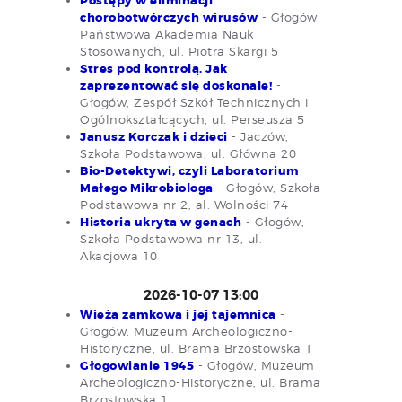
Postępy w eliminacji
chorobotwórczych wirusów
- Głogów,
Państwowa Akademia Nauk
Stosowanych, ul. Piotra Skargi 5
Stres pod kontrolą. Jak
zaprezentować się doskonale!
-
Głogów, Zespół Szkół Technicznych i
Ogólnokształcących, ul. Perseusza 5
Janusz Korczak i dzieci
- Jaczów,
Szkoła Podstawowa, ul. Główna 20
Bio-Detektywi, czyli Laboratorium
Małego Mikrobiologa
- Głogów, Szkoła
Podstawowa nr 2, al. Wolności 74
Historia ukryta w genach
- Głogów,
Szkoła Podstawowa nr 13, ul.
Akacjowa 10
2026-10-07 13:00
Wieża zamkowa i jej tajemnica
-
Głogów, Muzeum Archeologiczno-
Historyczne, ul. Brama Brzostowska 1
Głogowianie 1945
- Głogów, Muzeum
Archeologiczno-Historyczne, ul. Brama
Brzostowska 1