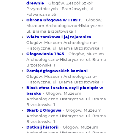
drewnie
- Głogów, Zespół Szkół
Przyrodniczych i Branżowych, ul.
Folwarczna 55
Obrona Głogowa w 1109 r.
- Głogów,
Muzeum Archeologiczno-Historyczne,
ul. Brama Brzostowska 1
Wieża zamkowa i jej tajemnica
-
Głogów, Muzeum Archeologiczno-
Historyczne, ul. Brama Brzostowska 1
Głogowianie 1945
- Głogów, Muzeum
Archeologiczno-Historyczne, ul. Brama
Brzostowska 1
Pamięć głogowskich kamieni
-
Głogów, Muzeum Archeologiczno-
Historyczne, ul. Brama Brzostowska 1
Blask złota i srebra, czyli pieniądz w
baroku
- Głogów, Muzeum
Archeologiczno-Historyczne, ul. Brama
Brzostowska 1
Skarb z Głogowa
- Głogów, Muzeum
Archeologiczno-Historyczne, ul. Brama
Brzostowska 1
Dotknij historii
- Głogów, Muzeum
Archeologiczno-Historyczne, ul. Brama