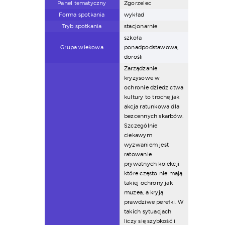
Panel tematyczny
Zgorzelec
Forma spotkania
wykład
Tryb spotkania
stacjonarnie
szkoła
Grupa wiekowa
ponadpodstawowa,
dorośli
Zarządzanie
kryzysowe w
ochronie dziedzictwa
kultury to trochę jak
akcja ratunkowa dla
bezcennych skarbów.
Szczególnie
ciekawym
wyzwaniem jest
ratowanie
prywatnych kolekcji,
które często nie mają
takiej ochrony jak
muzea, a kryją
prawdziwe perełki. W
takich sytuacjach
liczy się szybkość i