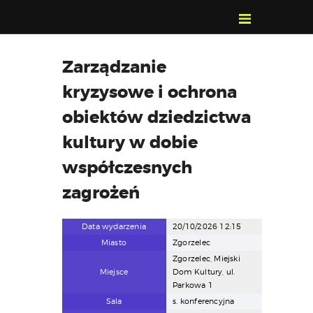
POZNAJ, POLUB,
Zarządzanie
PAMIĘTAJ!
kryzysowe i ochrona
O FESTIWALU
PROGRAM
obiektów dziedzictwa
KONTAKT
kultury w dobie
WYSZUKIWARKA
współczesnych
WYDARZEŃ
zagrożeń
Data wydarzenia
20/10/2026 12:15
Miasto
Zgorzelec
Zgorzelec, Miejski
Miejsce
Dom Kultury, ul.
Parkowa 1
Sala
s. konferencyjna