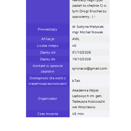
realizacji tego typu
zadań to chętnie Ci o
tym Drogi Słuchaczu
opowiemy : ) !
dr Justyna Małysiak,
Prowadzący
mgr Michał Nowak
Afiliacje
AWL
Liczba miejsc
40
Zapisy od
01/10/2026
Zapisy do
19/10/2026
Kontakt w sprawie
sylwiacsr@gmail.com
zapisów
Dostępność dla osób z
♿Tak
niepełnosprawnościami
Akademia Wojsk
Lądowych im. gen.
Organizator
Tadeusza Kościuszki
we Wrocławiu
Czas trwania
45 min.