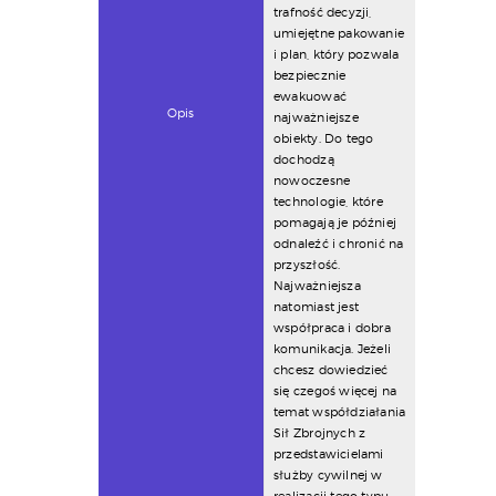
trafność decyzji,
umiejętne pakowanie
i plan, który pozwala
bezpiecznie
ewakuować
Opis
najważniejsze
obiekty. Do tego
dochodzą
nowoczesne
technologie, które
pomagają je później
odnaleźć i chronić na
przyszłość.
Najważniejsza
natomiast jest
współpraca i dobra
komunikacja. Jeżeli
chcesz dowiedzieć
się czegoś więcej na
temat współdziałania
Sił Zbrojnych z
przedstawicielami
służby cywilnej w