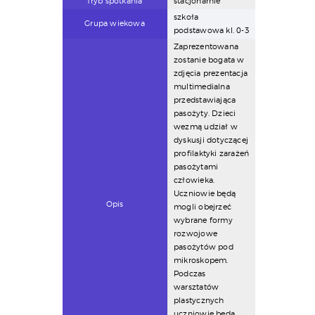
Tryb spotkania
stacjonarnie
szkoła
Grupa wiekowa
podstawowa kl. 0-3
Zaprezentowana
zostanie bogata w
zdjęcia prezentacja
multimedialna
przedstawiająca
pasożyty. Dzieci
wezmą udział w
dyskusji dotyczącej
profilaktyki zarażeń
pasożytami
człowieka.
Uczniowie będą
Opis
mogli obejrzeć
wybrane formy
rozwojowe
pasożytów pod
mikroskopem.
Podczas
warsztatów
plastycznych
uczniowie będą