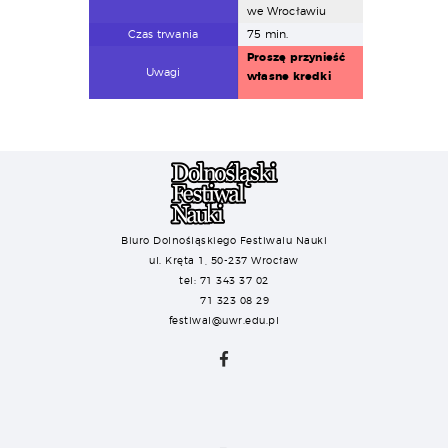
we Wrocławiu
Czas trwania
75 min.
Proszę przynieść
️Uwagi
własne kredki
Biuro Dolnośląskiego Festiwalu Nauki
ul. Kręta 1, 50-237 Wrocław
tel: 71 343 37 02
71 323 08 29
festiwal@uwr.edu.pl