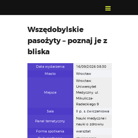
POZNAJ, POLUB,
Wszędobylskie
PAMIĘTAJ!
pasożyty – poznaj je z
O FESTIWALU
PROGRAM
bliska
KONTAKT
Data wydarzenia
16/09/2026 08:30
WYSZUKIWARKA
Miasto
Wrocław
WYDARZEŃ
Wrocław,
Uniwersytet
Miejsce
Medyczny, ul.
Mikulicza-
Radeckiego 9
Sala
II p., s. ćwiczeniowa
Nauki medyczne i
Panel tematyczny
nauki o zdrowiu
Forma spotkania
warsztat