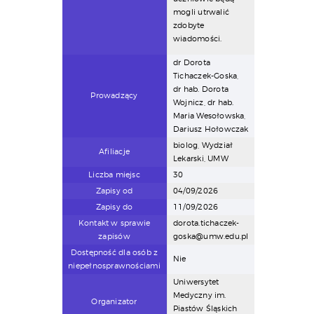
mogli utrwalić
zdobyte
wiadomości.
dr Dorota
Tichaczek-Goska,
dr hab. Dorota
Prowadzący
Wojnicz, dr hab.
Maria Wesołowska,
Dariusz Hołowczak
biolog, Wydział
Afiliacje
Lekarski, UMW
Liczba miejsc
30
Zapisy od
04/09/2026
Zapisy do
11/09/2026
Kontakt w sprawie
dorota.tichaczek-
zapisów
goska@umw.edu.pl
Dostępność dla osób z
Nie
niepełnosprawnościami
Uniwersytet
Medyczny im.
Organizator
Piastów Śląskich