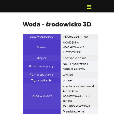
POZNAJ, POLUB,
Woda – środowisko 3D
PAMIĘTAJ!
O FESTIWALU
Data wydarzenia
15/09/2026 11:00
PROGRAM
AKADEMIA
Miasto
WYCHOWANIA
KONTAKT
FIZYCZNEGO
WYSZUKIWARKA
Miejsce
Spotkanie online
WYDARZEŃ
Nauki medyczne i
Panel tematyczny
nauki o zdrowiu
Forma spotkania
wykład
Tryb spotkania
online
szkoła podstawowa kl.
4-6, szkoła
Grupa wiekowa
podstawowa kl. 7-8,
szkoła
ponadpodstawowa
Przedstawienie