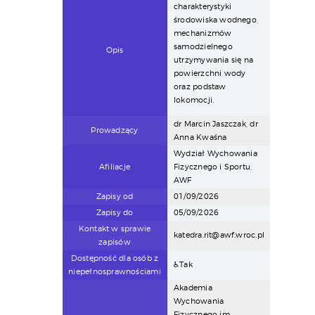
charakterystyki
środowiska wodnego,
mechanizmów
samodzielnego
Opis
utrzymywania się na
powierzchni wody
oraz podstaw
lokomocji.
dr Marcin Jaszczak, dr
Prowadzący
Anna Kwaśna
Wydział Wychowania
Afiliacje
Fizycznego i Sportu,
AWF
Zapisy od
01/09/2026
Zapisy do
05/09/2026
Kontakt w sprawie
katedra.rit@awf.wroc.pl
zapisów
Dostępność dla osób z
♿Tak
niepełnosprawnościami
Akademia
Wychowania
Fizycznego im.