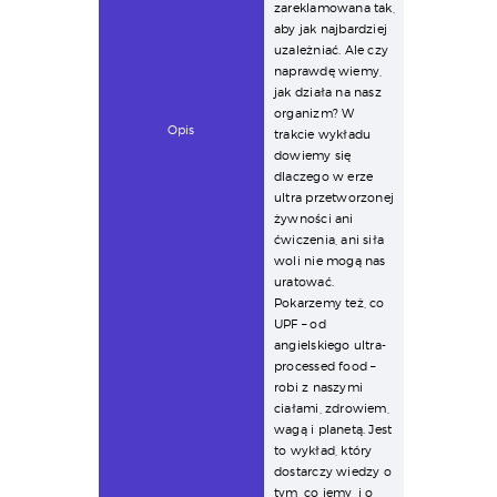
zareklamowana tak,
aby jak najbardziej
uzależniać. Ale czy
naprawdę wiemy,
jak działa na nasz
organizm? W
Opis
trakcie wykładu
dowiemy się
dlaczego w erze
ultra przetworzonej
żywności ani
ćwiczenia, ani siła
woli nie mogą nas
uratować.
Pokarzemy też, co
UPF – od
angielskiego ultra-
processed food –
robi z naszymi
ciałami, zdrowiem,
wagą i planetą. Jest
to wykład, który
dostarczy wiedzy o
tym, co jemy, i o