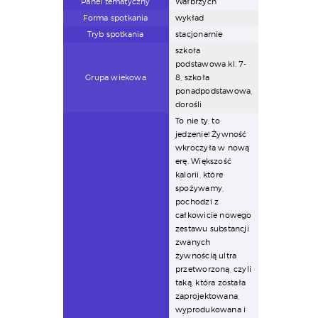
Panel tematyczny
Wałbrzych
Forma spotkania
wykład
Tryb spotkania
stacjonarnie
szkoła
podstawowa kl. 7-
Grupa wiekowa
8, szkoła
ponadpodstawowa,
dorośli
To nie ty, to
jedzenie! Żywność
wkroczyła w nową
erę. Większość
kalorii, które
spożywamy,
pochodzi z
całkowicie nowego
zestawu substancji
zwanych
żywnością ultra
przetworzoną, czyli
taką, która została
zaprojektowana,
wyprodukowana i