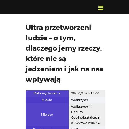
POZNAJ, POLUB,
Ultra przetworzeni
PAMIĘTAJ!
ludzie – o tym,
O FESTIWALU
PROGRAM
dlaczego jemy rzeczy,
KONTAKT
które nie są
WYSZUKIWARKA
jedzeniem i jak na nas
WYDARZEŃ
wpływają
Data wydarzenia
29/10/2026 12:00
Miasto
Wałbrzych
Wałbrzych, II
Liceum
Miejsce
Ogólnokształcące,
al. Wyzwolenia 34