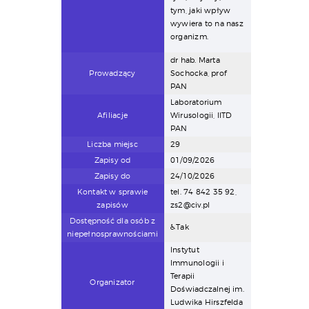
tym, jaki wpływ
wywiera to na nasz
organizm.
dr hab. Marta
Prowadzący
Sochocka, prof
PAN
Laboratorium
Afiliacje
Wirusologii, IITD
PAN
Liczba miejsc
29
Zapisy od
01/09/2026
Zapisy do
24/10/2026
Kontakt w sprawie
tel. 74 842 35 92,
zapisów
zs2@civ.pl
Dostępność dla osób z
♿Tak
niepełnosprawnościami
Instytut
Immunologii i
Terapii
Organizator
Doświadczalnej im.
Ludwika Hirszfelda