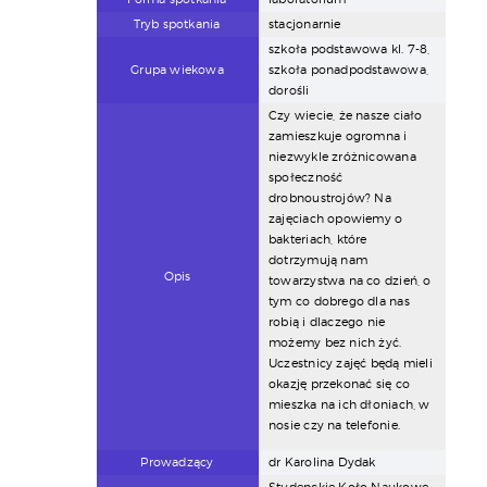
Tryb spotkania
stacjonarnie
szkoła podstawowa kl. 7-8,
Grupa wiekowa
szkoła ponadpodstawowa,
dorośli
Czy wiecie, że nasze ciało
zamieszkuje ogromna i
niezwykle zróżnicowana
społeczność
drobnoustrojów? Na
zajęciach opowiemy o
bakteriach, które
dotrzymują nam
Opis
towarzystwa na co dzień, o
tym co dobrego dla nas
robią i dlaczego nie
możemy bez nich żyć.
Uczestnicy zajęć będą mieli
okazję przekonać się co
mieszka na ich dłoniach, w
nosie czy na telefonie.
Prowadzący
dr Karolina Dydak