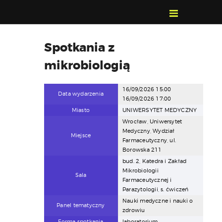
POZNAJ, POLUB,
Spotkania z
PAMIĘTAJ!
mikrobiologią
O FESTIWALU
PROGRAM
16/09/2026 15:00
KONTAKT
Data wydarzenia
16/09/2026 17:00
WYSZUKIWARKA
Miasto
UNIWERSYTET MEDYCZNY
WYDARZEŃ
Wrocław, Uniwersytet
Medyczny, Wydział
Miejsce
Farmaceutyczny, ul.
Borowska 211
bud. 2, Katedra i Zakład
Mikrobiologii
Sala
Farmaceutycznej i
Parazytologii, s. ćwiczeń
Nauki medyczne i nauki o
Panel tematyczny
zdrowiu
Forma spotkania
laboratorium