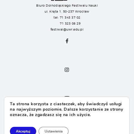
Biuro Dolnośląskiego Festiwalu Nauki
ul. Kręta 1, 50-237 Wrocław
tel: 71 343 37 02
71 323 08 29
festiwal@uwr.edu.pl
Ta strona korzysta z ciasteczek, aby świadczyć usługi
na najwyższym poziomie. Dalsze korzystanie ze strony
oznacza, że zgadzasz się na ich użycie.
Dla Sponsorów
Dla Mediów
Akceptuj
Ustawienia
Dla Organizatorów