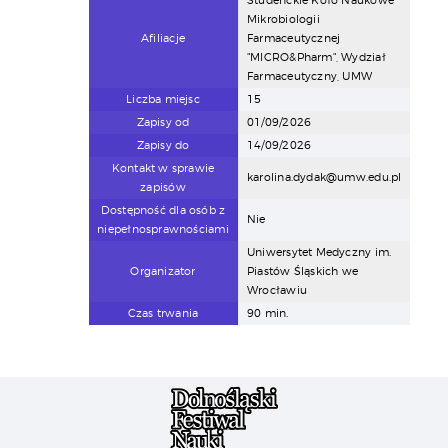
Studenckie Koło Naukowe
Mikrobiologii
Afiliacje
Farmaceutycznej
"MICRO&Pharm", Wydział
Farmaceutyczny, UMW
Liczba miejsc
15
Zapisy od
01/09/2026
Zapisy do
14/09/2026
Kontakt w sprawie
karolina.dydak@umw.edu.pl
zapisów
Dostępność dla osób z
Nie
niepełnosprawnościami
Uniwersytet Medyczny im.
Organizator
Piastów Śląskich we
Wrocławiu
Czas trwania
90 min.