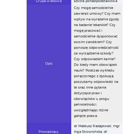
Grupa wiekowa
szkoła ponadpodstawowa
Czy mogę samodzielnie
zawierać umowy? Czy mam
wpływ na wyrażenie zgody
na badanie lekarskie? Czy
mogę pracować i
samodzielnie dysponować
swoim zarobkiem? Czy
ponoszę odpowiedzialność
za wyrządzenie szkody?
Czy odpowiadam karnie?
Opis
Do kiedy mam obowiązek
nauki? Podczas wykładu
połączonego z dyskusją
poszukamy odpowiedzi na
te oraz inne pytania
dotyczące praw i
obowiązków u progu
pełnoletności,
uwzględniając różne
gałęzie prawa.
dr Mateusz Radajewski, mgr
Prowadzący
Inga Skowrońska, dr