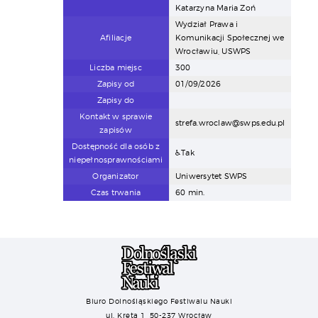
Katarzyna Maria Zoń
Wydział Prawa i
Afiliacje
Komunikacji Społecznej we
Wrocławiu, USWPS
Liczba miejsc
300
Zapisy od
01/09/2026
Zapisy do
Kontakt w sprawie
strefa.wroclaw@swps.edu.pl
zapisów
Dostępność dla osób z
♿Tak
niepełnosprawnościami
Organizator
Uniwersytet SWPS
Czas trwania
60 min.
Biuro Dolnośląskiego Festiwalu Nauki
ul. Kręta 1, 50-237 Wrocław