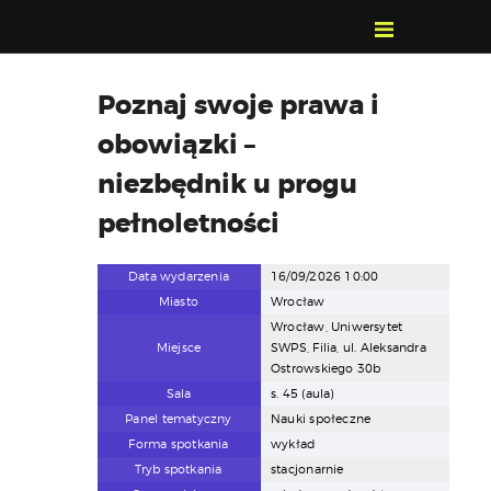
POZNAJ, POLUB,
Poznaj swoje prawa i
PAMIĘTAJ!
obowiązki –
O FESTIWALU
PROGRAM
niezbędnik u progu
KONTAKT
pełnoletności
WYSZUKIWARKA
WYDARZEŃ
Data wydarzenia
16/09/2026 10:00
Miasto
Wrocław
Wrocław, Uniwersytet
Miejsce
SWPS, Filia, ul. Aleksandra
Ostrowskiego 30b
Sala
s. 45 (aula)
Panel tematyczny
Nauki społeczne
Forma spotkania
wykład
Tryb spotkania
stacjonarnie