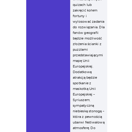
quizach lub
zakręcić kołem
fortuny i
wylosować zadania
do rozwiązania. Dla
fanów geografii
będzie możliwość
złożenia ścianki z
puzzlami
przedstawiającymi
mapę Unii
Europejskiej.
Dodatkową
atrakcją będzie
spotkanie z
maskotką Unii
Europejskiej –
Syriuszem,
sympatyczną
niebieską stonogą –
która z pewnością
ubarwi festiwalową
atmosferę. Do