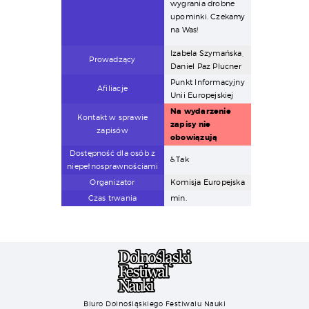
wygrania drobne
upominki. Czekamy
na Was!
Izabela Szymańska,
Prowadzący
Daniel Paz Plucner
Punkt Informacyjny
Afiliacje
Unii Europejskiej
Na wydarzenie
Kontakt w sprawie
zapisy nie
zapisów
obowiązują
Dostępność dla osób z
♿Tak
niepełnosprawnościami
Organizator
Komisja Europejska
Czas trwania
min.
Biuro Dolnośląskiego Festiwalu Nauki