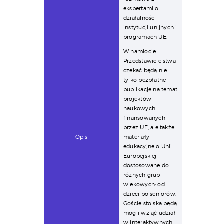
ekspertami o
działalności
instytucji unijnych i
programach UE.
W namiocie
Przedstawicielstwa
czekać będą nie
tylko bezpłatne
publikacje na temat
projektów
naukowych
finansowanych
przez UE, ale także
Opis
materiały
edukacyjne o Unii
Europejskiej –
dostosowane do
różnych grup
wiekowych: od
dzieci po seniorów.
Goście stoiska będą
mogli wziąć udział
w interaktywnych