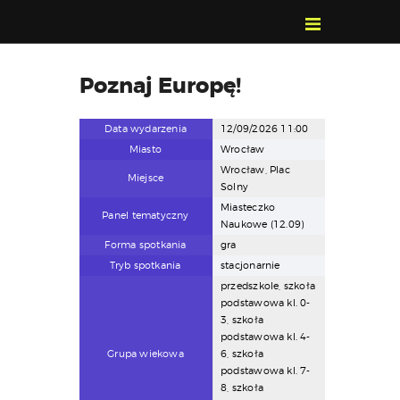
POZNAJ, POLUB,
Poznaj Europę!
PAMIĘTAJ!
O FESTIWALU
Data wydarzenia
12/09/2026 11:00
PROGRAM
Miasto
Wrocław
KONTAKT
Wrocław, Plac
Miejsce
Solny
WYSZUKIWARKA
Miasteczko
Panel tematyczny
WYDARZEŃ
Naukowe (12.09)
Forma spotkania
gra
Tryb spotkania
stacjonarnie
przedszkole, szkoła
podstawowa kl. 0-
3, szkoła
podstawowa kl. 4-
Grupa wiekowa
6, szkoła
podstawowa kl. 7-
8, szkoła