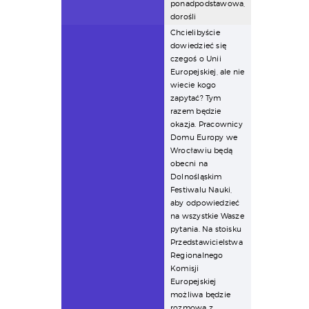
ponadpodstawowa,
dorośli
Chcielibyście
dowiedzieć się
czegoś o Unii
Europejskiej, ale nie
wiecie kogo
zapytać? Tym
razem będzie
okazja. Pracownicy
Domu Europy we
Wrocławiu będą
obecni na
Dolnośląskim
Festiwalu Nauki,
aby odpowiedzieć
na wszystkie Wasze
pytania. Na stoisku
Przedstawicielstwa
Regionalnego
Komisji
Europejskiej
możliwa będzie
rozmowa z