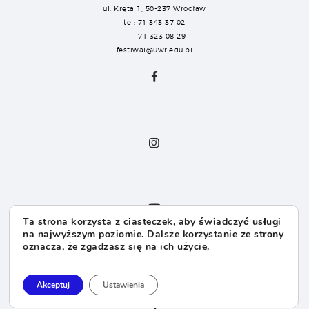
ul. Kręta 1, 50-237 Wrocław
tel: 71 343 37 02
71 323 08 29
festiwal@uwr.edu.pl
Ta strona korzysta z ciasteczek, aby świadczyć usługi
na najwyższym poziomie. Dalsze korzystanie ze strony
oznacza, że zgadzasz się na ich użycie.
Dla Sponsorów
Dla Mediów
Akceptuj
Ustawienia
Dla Organizatorów
FAQ