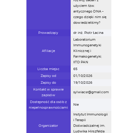
rozwój badań z
użyciem tzw.
antycznego DNA –
czego dzięki nim się
dowiedzieliśmy?
Prowadzący
dr inż. Piotr Łacina
Laboratorium
Immunogenetyki
Afiliacje
Klinicznej i
Farmakogenetyki,
IITD PAN
Liczba miejsc
65
Zapisy od
01/10/2026
Zapisy do
19/10/2026
Kontakt w sprawie
sylwiacsr@gmail.com
zapisów
Dostępność dla osób z
Nie
niepełnosprawnościami
Instytut Immunologii
i Terapii
Organizator
Doświadczalnej im.
Ludwika Hirszfelda