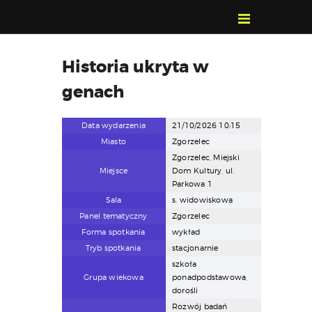
POZNAJ, POLUB,
Historia ukryta w
PAMIĘTAJ!
genach
O FESTIWALU
PROGRAM
Data wydarzenia
21/10/2026 10:15
KONTAKT
Miasto
Zgorzelec
WYSZUKIWARKA
Zgorzelec, Miejski
WYDARZEŃ
Miejsce
Dom Kultury, ul.
Parkowa 1
Sala
s. widowiskowa
Panel tematyczny
Zgorzelec
Forma spotkania
wykład
Tryb spotkania
stacjonarnie
szkoła
Grupa wiekowa
ponadpodstawowa,
dorośli
Rozwój badań