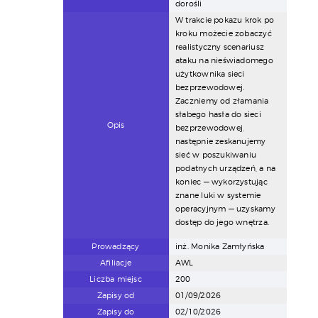
dorośli
W trakcie pokazu krok po
kroku możecie zobaczyć
realistyczny scenariusz
ataku na nieświadomego
użytkownika sieci
bezprzewodowej.
Zaczniemy od złamania
słabego hasła do sieci
Opis
bezprzewodowej,
następnie zeskanujemy
sieć w poszukiwaniu
podatnych urządzeń, a na
koniec — wykorzystując
znane luki w systemie
operacyjnym — uzyskamy
dostęp do jego wnętrza.
Prowadzący
inż. Monika Zamłyńska
Afiliacje
AWL
Liczba miejsc
200
Zapisy od
01/09/2026
Zapisy do
02/10/2026