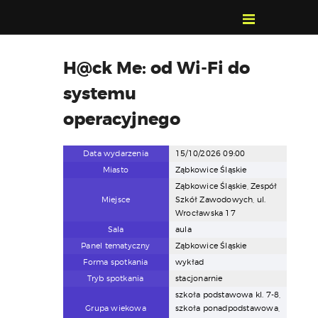
POZNAJ, POLUB,
H@ck Me: od Wi-Fi do
PAMIĘTAJ!
systemu
O FESTIWALU
PROGRAM
operacyjnego
KONTAKT
Data wydarzenia
15/10/2026 09:00
WYSZUKIWARKA
Miasto
Ząbkowice Śląskie
WYDARZEŃ
Ząbkowice Śląskie, Zespół
Miejsce
Szkół Zawodowych, ul.
Wrocławska 17
Sala
aula
Panel tematyczny
Ząbkowice Śląskie
Forma spotkania
wykład
Tryb spotkania
stacjonarnie
szkoła podstawowa kl. 7-8,
Grupa wiekowa
szkoła ponadpodstawowa,