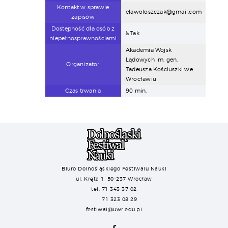
Kontakt w sprawie
elawoloszczak@gmail.com
zapisów
Dostępność dla osób z
♿Tak
niepełnosprawnościami
Akademia Wojsk
Lądowych im. gen.
Organizator
Tadeusza Kościuszki we
Wrocławiu
Czas trwania
90 min.
Biuro Dolnośląskiego Festiwalu Nauki
ul. Kręta 1, 50-237 Wrocław
tel: 71 343 37 02
71 323 08 29
festiwal@uwr.edu.pl