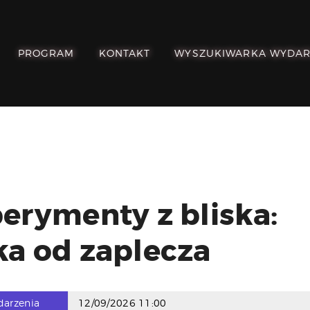
POZNAJ, POLUB,
PAMIĘTAJ!
PROGRAM
KONTAKT
WYSZUKIWARKA WYDA
O FESTIWALU
PROGRAM
KONTAKT
WYSZUKIWARKA
WYDARZEŃ
erymenty z bliska:
a od zaplecza
darzenia
12/09/2026 11:00