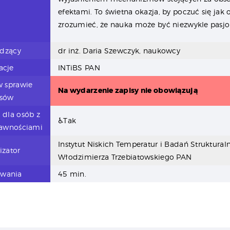
efektami. To świetna okazja, by poczuć się jak 
zrozumieć, że nauka może być niezwykle pasjo
dzący
dr inż. Daria Szewczyk, naukowcy
iacje
INTiBS PAN
w sprawie
Na wydarzenie zapisy nie obowiązują
isów
 dla osób z
♿Tak
rawnościami
Instytut Niskich Temperatur i Badań Struktural
izator
Włodzimierza Trzebiatowskiego PAN
rwania
45 min.