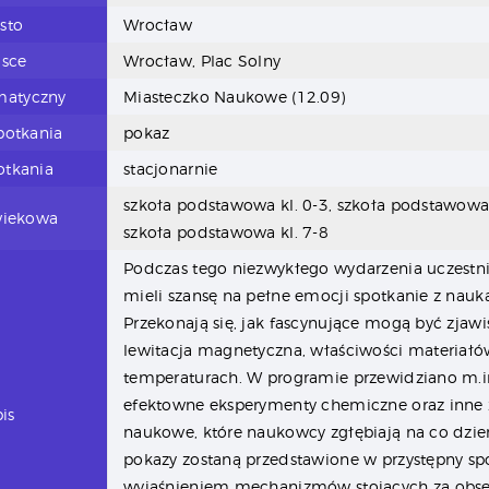
sto
Wrocław
jsce
Wrocław, Plac Solny
matyczny
Miasteczko Naukowe (12.09)
potkania
pokaz
otkania
stacjonarnie
szkoła podstawowa kl. 0-3, szkoła podstawowa 
wiekowa
szkoła podstawowa kl. 7-8
Podczas tego niezwykłego wydarzenia uczestn
mieli szansę na pełne emocji spotkanie z nauką
Przekonają się, jak fascynujące mogą być zjawis
lewitacja magnetyczna, właściwości materiałó
temperaturach. W programie przewidziano m.i
efektowne eksperymenty chemiczne oraz inne
is
naukowe, które naukowcy zgłębiają na co dzień
pokazy zostaną przedstawione w przystępny sp
wyjaśnieniem mechanizmów stojących za ob