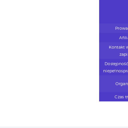
Prowa
Afil
Kontakt 
zap
Dostępność
niepełnosp
Organ
Czas t