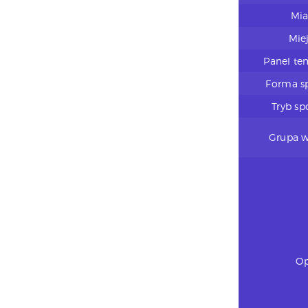
Mia
Mie
Panel te
Forma s
Tryb sp
Grupa 
Op