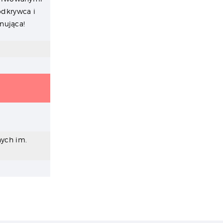
odkrywca i
nująca!
nych im.