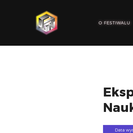
O FESTIWALU
Eksp
Nauk
Data wy