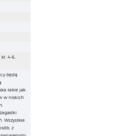
kl. 4-6,
icy będą
.
ka takie jak
w w niskich
n.
 zagadki
. Wszystkie
osób, z
serwowanymi