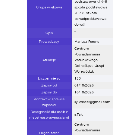
podstawowa kl. 4-6,
Grupa wiekowa
szkoła podstawowa
kl. 7-8, szkoła
ponadpodstawowa,
dorośli
-
Opis
Prowadzący
Mariusz Ferenc
Centrum
Powiadamiania
Afiliacje
Ratunkowego,
Dolnośląski Urząd
Wojewódzki
Liczba miejsc
150
Zapisy od
01/10/2026
Zapisy do
16/10/2026
Kontakt w sprawie
sylwiacsr@gmail.com
zapisów
Dostępność dla osób z
♿Tak
niepełnosprawnościami
Centrum
Powiadamiania
Organizator