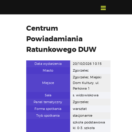
POZNAJ, POLUB,
Centrum
PAMIĘTAJ!
Powiadamiania
O FESTIWALU
PROGRAM
Ratunkowego DUW
KONTAKT
Data wydarzenia
20/10/2026 10:15
WYSZUKIWARKA
Miasto
Zgorzelec
WYDARZEŃ
Zgorzelec, Miejski
Miejsce
Dom Kultury, ul.
Parkowa 1
Sala
s. widowiskowa
Panel tematyczny
Zgorzelec
Forma spotkania
warsztat
Tryb spotkania
stacjonarnie
szkoła podstawowa
kl. 0-3, szkoła