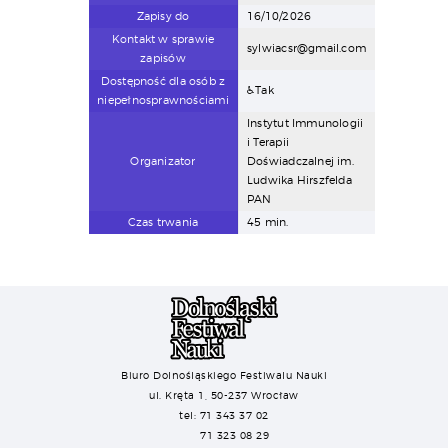
Zapisy do
16/10/2026
Kontakt w sprawie
sylwiacsr@gmail.com
zapisów
Dostępność dla osób z
♿Tak
niepełnosprawnościami
Instytut Immunologii
i Terapii
Organizator
Doświadczalnej im.
Ludwika Hirszfelda
PAN
Czas trwania
45 min.
Biuro Dolnośląskiego Festiwalu Nauki
ul. Kręta 1, 50-237 Wrocław
tel: 71 343 37 02
71 323 08 29