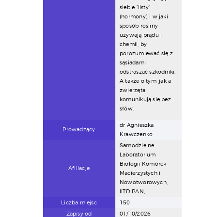
siebie "listy"
(hormony) i w jaki
sposób rośliny
używają prądu i
chemii, by
porozumiewać się z
sąsiadami i
odstraszać szkodniki.
A także o tym, jak a
zwierzęta
komunikują się bez
słów.
dr Agnieszka
Prowadzący
Krawczenko
Samodzielne
Laboratorium
Biologii Komórek
Afiliacje
Macierzystych i
Nowotworowych,
IITD PAN,
Liczba miejsc
150
Zapisy od
01/10/2026