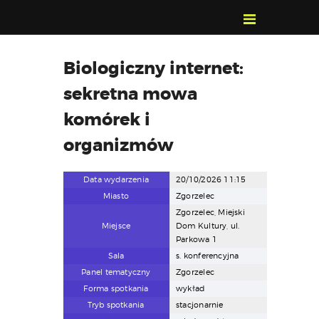
POZNAJ, POLUB,
Biologiczny internet:
PAMIĘTAJ!
sekretna mowa
O FESTIWALU
PROGRAM
komórek i
KONTAKT
organizmów
WYSZUKIWARKA
WYDARZEŃ
Data wydarzenia
20/10/2026 11:15
Miasto
Zgorzelec
Zgorzelec, Miejski
Miejsce
Dom Kultury, ul.
Parkowa 1
Sala
s. konferencyjna
Panel tematyczny
Zgorzelec
Forma spotkania
wykład
Tryb spotkania
stacjonarnie