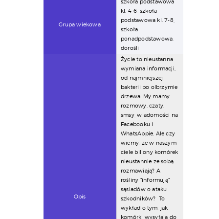
szkoła podstawowa
kl. 4-6, szkoła
podstawowa kl. 7-8,
Grupa wiekowa
szkoła
ponadpodstawowa,
dorośli
Życie to nieustanna
wymiana informacji,
od najmniejszej
bakterii po olbrzymie
drzewa. My mamy
rozmowy, czaty,
smsy, wiadomości na
Facebooku i
WhatsAppie. Ale czy
wiemy, że w naszym
ciele biliony komórek
nieustannie ze sobą
rozmawiają? A
rośliny "informują"
sąsiadów o ataku
Opis
szkodników? To
wykład o tym, jak
komórki wysyłają do