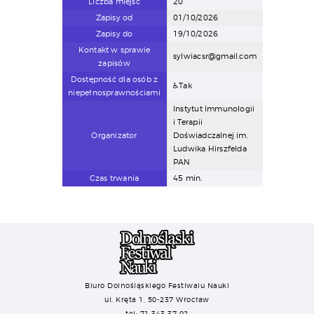
Liczba miejsc
20
Zapisy od
01/10/2026
Zapisy do
19/10/2026
Kontakt w sprawie
sylwiacsr@gmail.com
zapisów
Dostępność dla osób z
♿Tak
niepełnosprawnościami
Instytut Immunologii
i Terapii
Organizator
Doświadczalnej im.
Ludwika Hirszfelda
PAN
Czas trwania
45 min.
Biuro Dolnośląskiego Festiwalu Nauki
ul. Kręta 1, 50-237 Wrocław
tel: 71 343 37 02