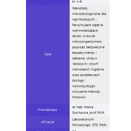
kl. 4-6
Warsztaty
mikrobiologiczne dla
najmłodszych -
fascynujące zajęcia
wprowadzające
dzieci w świat
mikroorganizmów
poprzez bezpieczne
eksperymenty i
Opis
zabawę. Uczą o
"dobrych i złych"
mikrobach, higienie
oraz podstawach
biologii,
wykorzystując
wizualne metody
hodowli.
dr hab. Marta
Prowadzący
Sochocka, prof PAN
Laboratorium
Afiliacje
Wirusologii, IITD PAN