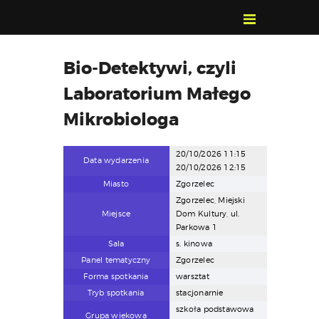
POZNAJ, POLUB,
Bio-Detektywi, czyli
PAMIĘTAJ!
Laboratorium Małego
O FESTIWALU
PROGRAM
Mikrobiologa
KONTAKT
20/10/2026 11:15
WYSZUKIWARKA
Data wydarzenia
20/10/2026 12:15
WYDARZEŃ
Miasto
Zgorzelec
Zgorzelec, Miejski
Miejsce
Dom Kultury, ul.
Parkowa 1
Sala
s. kinowa
Panel tematyczny
Zgorzelec
Forma spotkania
warsztat
Tryb spotkania
stacjonarnie
szkoła podstawowa
Grupa wiekowa