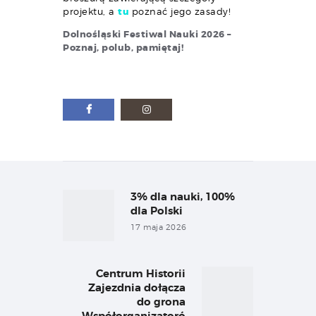
projektu, a
tu
poznać jego zasady!
Dolnośląski Festiwal Nauki 2026 –
Poznaj, polub, pamiętaj!
Nawigacja
wpisu
3% dla nauki, 100%
Previous
post:
dla Polski
17 maja 2026
Centrum Historii
Next
Zajezdnia dołącza
post:
do grona
Współorganizatoró