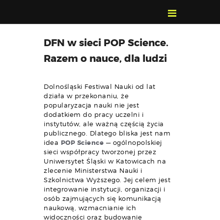
POZNAJ, POLUB,
DFN w sieci POP Science.
PAMIĘTAJ!
Razem o nauce, dla ludzi
O FESTIWALU
PROGRAM
Dolnośląski Festiwal Nauki od lat
KONTAKT
działa w przekonaniu, że
popularyzacja nauki nie jest
WYSZUKIWARKA
dodatkiem do pracy uczelni i
WYDARZEŃ
instytutów, ale ważną częścią życia
publicznego. Dlatego bliska jest nam
idea
POP Science
— ogólnopolskiej
sieci współpracy tworzonej przez
Uniwersytet Śląski w Katowicach na
zlecenie Ministerstwa Nauki i
Szkolnictwa Wyższego. Jej celem jest
integrowanie instytucji, organizacji i
osób zajmujących się komunikacją
naukową, wzmacnianie ich
widoczności oraz budowanie