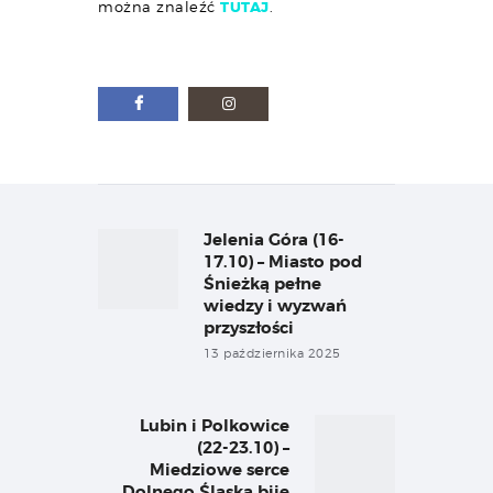
można znaleźć
TUTAJ
.
Nawigacja
wpisu
Jelenia Góra (16-
Previous
post:
17.10) – Miasto pod
Śnieżką pełne
wiedzy i wyzwań
przyszłości
13 października 2025
Lubin i Polkowice
Next
(22-23.10) –
post:
Miedziowe serce
Dolnego Śląska bije