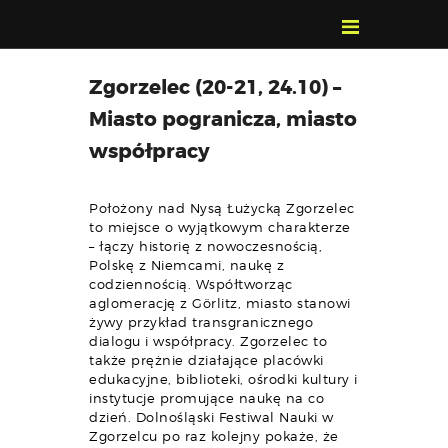
POZNAJ, POLUB,
Zgorzelec (20-21, 24.10) –
PAMIĘTAJ!
Miasto pogranicza, miasto
O FESTIWALU
współpracy
PROGRAM
KONTAKT
Położony nad Nysą Łużycką Zgorzelec
WYSZUKIWARKA
to miejsce o wyjątkowym charakterze
WYDARZEŃ
– łączy historię z nowoczesnością,
Polskę z Niemcami, naukę z
codziennością. Współtworząc
aglomerację z Görlitz, miasto stanowi
żywy przykład transgranicznego
dialogu i współpracy. Zgorzelec to
także prężnie działające placówki
edukacyjne, biblioteki, ośrodki kultury i
instytucje promujące naukę na co
dzień. Dolnośląski Festiwal Nauki w
Zgorzelcu po raz kolejny pokaże, że