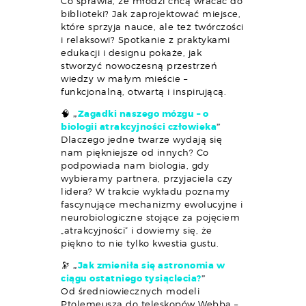
Co sprawia, że młodzi chcą wracać do
biblioteki? Jak zaprojektować miejsce,
które sprzyja nauce, ale też twórczości
i relaksowi? Spotkanie z praktykami
edukacji i designu pokaże, jak
stworzyć nowoczesną przestrzeń
wiedzy w małym mieście –
funkcjonalną, otwartą i inspirującą.
🧠
„
Zagadki naszego mózgu – o
biologii atrakcyjności człowieka
”
Dlaczego jedne twarze wydają się
nam piękniejsze od innych? Co
podpowiada nam biologia, gdy
wybieramy partnera, przyjaciela czy
lidera? W trakcie wykładu poznamy
fascynujące mechanizmy ewolucyjne i
neurobiologiczne stojące za pojęciem
„atrakcyjności” i dowiemy się, że
piękno to nie tylko kwestia gustu.
🔭
„
Jak zmieniła się astronomia w
ciągu ostatniego tysiąclecia?
”
Od średniowiecznych modeli
Ptolemeusza do teleskopów Webba –