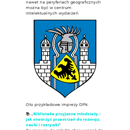
nawet na peryferiach geograficznych
można być w centrum
intelektualnych wydarzeń.
Oto przykładowe imprezy DFN:
📚
„
Biblioteka przyjazna młodzieży –
jak stworzyć przestrzeń do rozwoju,
nauki i rozrywki
”