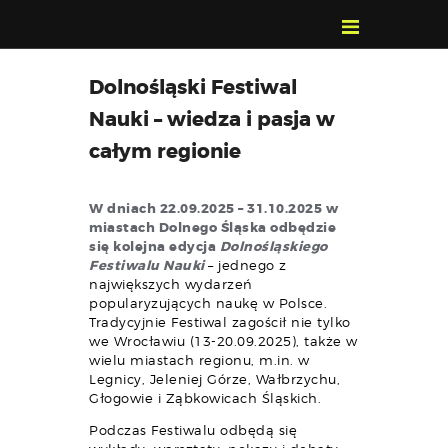
POZNAJ, POLUB,
Dolnośląski Festiwal
PAMIĘTAJ!
Nauki – wiedza i pasja w
O FESTIWALU
całym regionie
PROGRAM
KONTAKT
W dniach 22.09.2025 – 31.10.2025 w
WYSZUKIWARKA
miastach Dolnego Śląska odbędzie
WYDARZEŃ
się kolejna edycja
Dolnośląskiego
Festiwalu Nauki
– jednego z
największych wydarzeń
popularyzujących naukę w Polsce.
Tradycyjnie Festiwal zagościł nie tylko
we Wrocławiu (13-20.09.2025), także w
wielu miastach regionu, m.in. w
Legnicy, Jeleniej Górze, Wałbrzychu,
Głogowie i Ząbkowicach Śląskich.
Podczas Festiwalu odbędą się