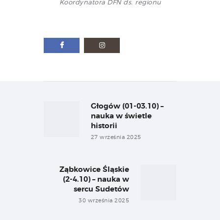
Koordynatora DFN ds. regionu
Nawigacja
wpisu
Głogów (01-03.10) –
Previous
post:
nauka w świetle
historii
27 września 2025
Ząbkowice Śląskie
Next
(2-4.10) – nauka w
post:
sercu Sudetów
30 września 2025