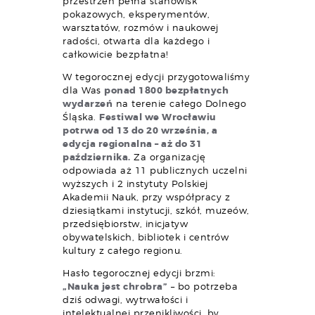
przestrzeń pełna stanowisk
pokazowych, eksperymentów,
warsztatów, rozmów i naukowej
radości, otwarta dla każdego i
całkowicie bezpłatna!
W tegorocznej edycji przygotowaliśmy
dla Was
ponad 1800 bezpłatnych
wydarzeń
na terenie całego Dolnego
Śląska.
Festiwal we Wrocławiu
potrwa od 13 do 20 września, a
edycja regionalna – aż do 31
października.
Za organizację
odpowiada aż 11 publicznych uczelni
wyższych i 2 instytuty Polskiej
Akademii Nauk, przy współpracy z
dziesiątkami instytucji, szkół, muzeów,
przedsiębiorstw, inicjatyw
obywatelskich, bibliotek i centrów
kultury z całego regionu.
Hasło tegorocznej edycji brzmi:
„Nauka jest chrobra”
– bo potrzeba
dziś odwagi, wytrwałości i
intelektualnej przenikliwości, by