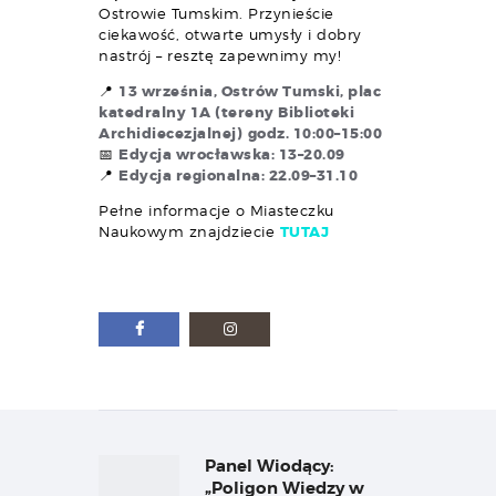
Ostrowie Tumskim. Przynieście
ciekawość, otwarte umysły i dobry
nastrój – resztę zapewnimy my!
📍
13 września, Ostrów Tumski, plac
katedralny 1A (tereny Biblioteki
Archidiecezjalnej)
godz. 10:00–15:00
📅
Edycja wrocławska: 13–20.09
📍
Edycja regionalna: 22.09–31.10
Pełne informacje o Miasteczku
Naukowym znajdziecie
TUTAJ
Nawigacja
wpisu
Panel Wiodący:
Previous
post:
„Poligon Wiedzy w