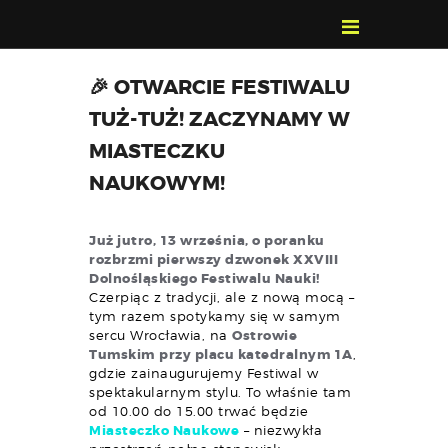
POZNAJ, POLUB,
🎉 OTWARCIE FESTIWALU
PAMIĘTAJ!
TUŻ-TUŻ! ZACZYNAMY W
O FESTIWALU
MIASTECZKU
PROGRAM
NAUKOWYM!
KONTAKT
WYSZUKIWARKA
Już jutro, 13 września, o poranku
WYDARZEŃ
rozbrzmi pierwszy dzwonek XXVIII
Dolnośląskiego Festiwalu Nauki!
Czerpiąc z tradycji, ale z nową mocą –
tym razem spotykamy się w samym
sercu Wrocławia, na
Ostrowie
Tumskim
przy placu katedralnym 1A
,
gdzie zainaugurujemy Festiwal w
spektakularnym stylu. To właśnie tam
od 10.00 do 15.00 trwać będzie
Miasteczko Naukowe
– niezwykła